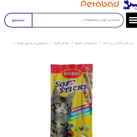
جستجو
پت شاپ آنلاین پت آباد
محصولات گربه
غذای گربه
تشویقی و بستنی گربه
تشویقی مدادی گ