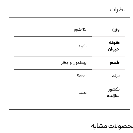
نظرات
وزن
15 گرم
گونه
گربه
حیوان
طعم
بوقلمون و جگر
برند
Sanal
کشور
هلند
سازنده
حصولات مشابه