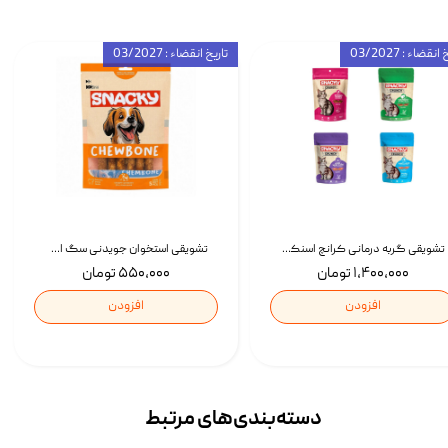
انقضاء : 03/2027
تاریخ انقضاء : 03/2027
تشویقی گربه درمانی کرانچ اسنکی با طعم میکس Snacky Crunch Cat Treats وزن 60 گرم بسته 4 عددی
تشویقی استخوان جویدنی سگ اسنکی کرانچی با طعم مرغ Snacky Crunchy Munchy وزن 100 گرم
۱,۴۰۰,۰۰۰ تومان
۵۵۰,۰۰۰ تومان
افزودن
افزودن
دسته‌بندی‌‌های مرتبط