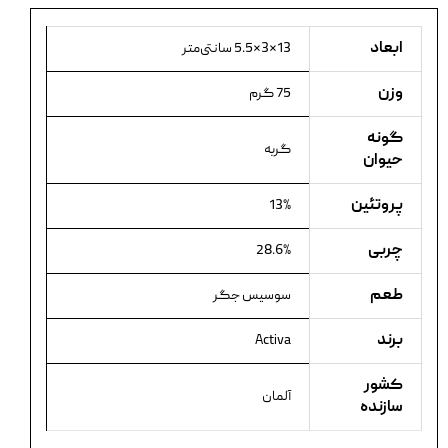
ابعاد
13×3×5.5 سانتی‌متر
وزن
75 گرم
گونه
گربه
حیوان
پروتئین
13%
چربی
28.6%
طعم
سوسیس جگر
برند
Activa
کشور
آلمان
سازنده