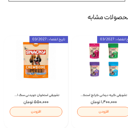
حصولات مشابه
انقضاء : 03/2027
تاریخ انقضاء : 03/2027
تشویقی گربه درمانی کرانچ اسنکی با طعم میکس Snacky Crunch Cat Treats وزن 60 گرم بسته 4 عددی
تشویقی استخوان جویدنی سگ اسنکی کرانچی با طعم مرغ Snacky Crunchy Munchy وزن 100 گرم
۱,۴۰۰,۰۰۰ تومان
۵۵۰,۰۰۰ تومان
افزودن
افزودن