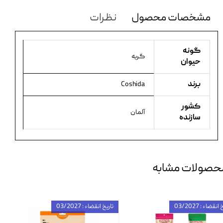
مشخصات محصول
نظرات
گونه
گربه
حیوان
برند
Coshida
کشور
آلمان
سازنده
حصولات مشابه
انقضاء : 03/2027
تاریخ انقضاء : 03/2027