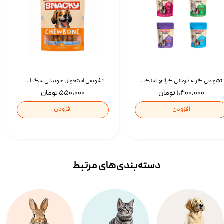
تشویقی گربه درمانی کرانچ اسنکی با طعم میکس Snacky Crunch Cat Treats وزن 60 گرم بسته 4 عددی
تشویقی استخوان جویدنی سگ اسنکی کرانچی با طعم مرغ Snacky Crunchy Munchy وزن 100 گرم
۱,۴۰۰,۰۰۰ تومان
۵۵۰,۰۰۰ تومان
افزودن
افزودن
دسته‌بندی‌‌های مرتبط