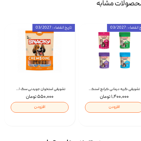
حصولات مشابه
انقضاء : 03/2027
تاریخ انقضاء : 03/2027
تشویقی گربه درمانی کرانچ اسنکی با طعم میکس Snacky Crunch Cat Treats وزن 60 گرم بسته 4 عددی
تشویقی استخوان جویدنی سگ اسنکی کرانچی با طعم مرغ Snacky Crunchy Munchy وزن 100 گرم
۱,۴۰۰,۰۰۰ تومان
۵۵۰,۰۰۰ تومان
افزودن
افزودن