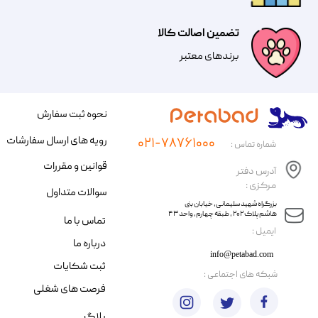
تضمین اصالت کالا
​​برندهای معتبر​​​​​​​
نحوه ثبت سفارش
رویه های ارسال سفارشات
۰۲۱-۷۸۷۶۱۰۰۰
شماره تماس :
قوانین و مقررات
آدرس دفتر
مرکزی :
سوالات متداول
​​بزرگراه شهید سلیمانی، خیابان بنی
هاشم پلاک ۲۰۲ ، طبقه چهارم، واحد ۴۳
تماس با ما
​ایمیل :
درباره ما
info@petabad.com
ثبت شکایات
​شبکه های اجتماعی :
فرصت های شغلی
بلاگ