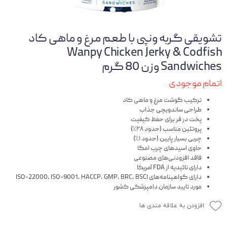
تشویقی گربه ونپی با طعم مرغ و ماهی کاد
Wanpy Chicken Jerky & Codfish
Sandwiches وزن 80 گرم
اتمام موجودی
ترکیب گوشت مرغ و ماهی کاد
طراحی ساندویچی جذاب
پخت در فر برای حفظ کیفیت
پروتئین مناسب (حدود ۲۸٪)
چربی بسیار پایین (حدود ۱٪)
حاوی اسیدهای چرب امگا
فاقد افزودنی‌های مصنوعی
دارای تائیدیه از FDA آمریکا
دارای گواهینامه‌های ISO-22000، ISO-9001، HACCP، GMP، BRC، BSCI
مورد تایید سازمان دامپزشکی کشور
افزودن به علاقه مندی ها