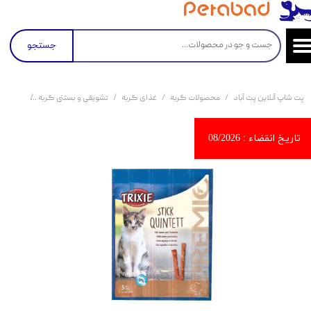
جستجو
پت شاپ آنلاین پت آباد
محصولات گربه
غذای گربه
تشویقی و بستنی گربه
تشویقی گربه ت