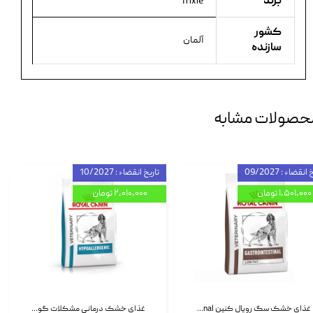
برند
Trixie
کشور
آلمان
سازنده
حصولات مشابه
انقضاء : 09/2027
تاریخ انقضاء : 10/2027
۱,۵۰۱,۰۰۰ تومان
۲,۰۱۰,۰۰۰ تومان
غذای خشک سگ رویال کنین Royal Canin Gastrointestinal وزن 7.5 کیلوگرم | پت استوک
غذای خشک درمانی مشکلات گوارشی سگ رویال کنین Royal Canin Hypoallergenic وزن 7 کیلوگرم | پت استوک