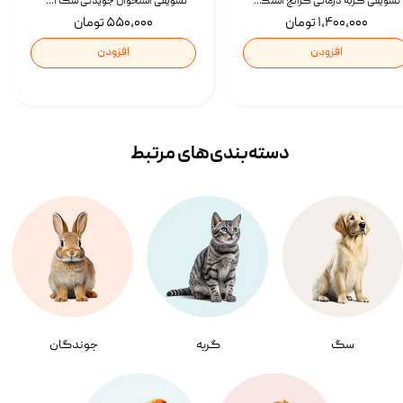
تشویقی گربه درمانی کرانچ اسنکی با طعم میکس Snacky Crunch Cat Treats وزن 60 گرم بسته 4 عددی
تشویقی استخوان جویدنی سگ اسنکی کرانچی با طعم مرغ Snacky Crunchy Munchy وزن 100 گرم
۱,۴۰۰,۰۰۰ تومان
۵۵۰,۰۰۰ تومان
افزودن
افزودن
دسته‌بندی‌‌های مرتبط
سگ
گربه
جوندگان