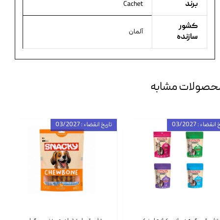
برند
Cachet
کشور
آلمان
سازنده
حصولات مشابه
انقضاء : 03/2027
تاریخ انقضاء : 03/2027