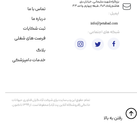
​​بزرگراه شهید سلیمانی، خیابان بنی
هاشم پلاک ۲۰۲ ، طبقه چهارم، واحد ۴۳
تماس با ما
​ایمیل :
درباره ما
info@petabad.com
ثبت شکایات
​شبکه های اجتماعی :
فرصت های شغلی
بلاگ
خدمات دامپزشکی
تمام حقوق اين وب‌سايت برای شرکت آبادگران فناوری حیوانات
خانگی (فروشگاه آنلاین پت آباد) محفوظ است. از ۱۳۹۹ تا کنون.
​​رفتن به بالا