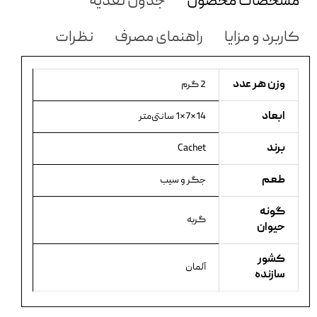
مشخصات محصول
جدول تغذیه
کاربرد و مزایا
راهنمای مصرف
نظرات
وزن هر عدد
2 گرم
ابعاد
14×7×1 سانتی‌متر
برند
Cachet
طعم
جگر و سیب
گونه
گربه
حیوان
کشور
آلمان
سازنده