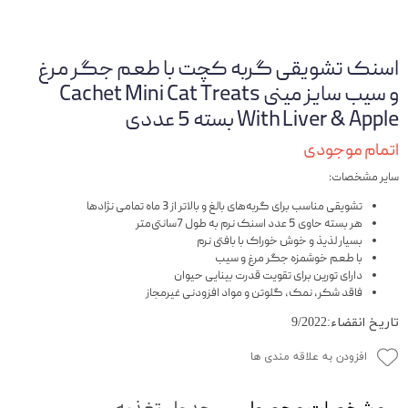
اسنک تشویقی گربه کچت با طعم جگر مرغ
و سیب سایز مینی Cachet Mini Cat Treats
With Liver & Apple بسته 5 عددی
اتمام موجودی
سایر مشخصات:
تشویقی مناسب برای گربه‌های بالغ و بالاتر از 3 ماه تمامی نژادها
هر بسته حاوی 5 عدد اسنک نرم به طول 7سانتی‌متر
بسیار لذیذ و خوش خوراک با بافتی نرم
با طعم خوشمزه جگر مرغ و سیب
دارای تورین برای تقویت قدرت بینایی حیوان
فاقد شکر، نمک، گلوتن و مواد افزودنی غیرمجاز
تاریخ انقضاء:9/2022
افزودن به علاقه مندی ها