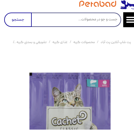
جستجو
پت شاپ آنلاین پت آباد
محصولات گربه
غذای گربه
تشویقی و بستنی گربه
اسنک تشویقی گر