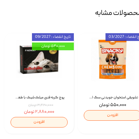
حصولات مشابه
انقضاء : 03/2027
تاریخ انقضاء : 09/2027
۵۴۰,۰۰۰ تومان
تشویقی استخوان جویدنی سگ اسنکی کرانچی با طعم مرغ Snacky Crunchy Munchy وزن 100 گرم
پوچ گربه فنبی میلک‌شیک با طعم مرغ Faenbei Cat Milk Shake Pouch بسته 12 عددی
۵۵۰,۰۰۰ تومان
۳,۴۲۰,۰۰۰ تومان
۲,۸۸۰,۰۰۰ تومان
افزودن
افزودن