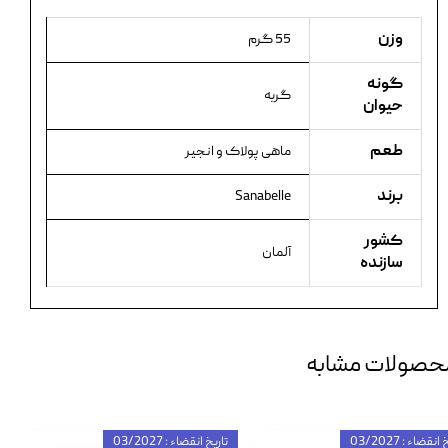
وزن
55 گرم
گونه
گربه
حیوان
طعم
ماهی پولاک و انجیر
برند
Sanabelle
کشور
آلمان
سازنده
حصولات مشابه
انقضاء : 03/2027
تاریخ انقضاء : 03/2027