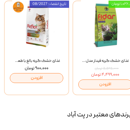
۱,۰ تومان
تاریخ انقضاء : 08/2027
غذای خشک گربه فیدار مدل Adult وزن 10 کیلوگرم
غذای خشک گربه بالغ با طعم مرغ و برنج رفلکس Reflex Multi Color Chicken And Rice وزن 1 کیلوگرم
۹۰۰,۰۰۰ تومان
۵,۵۲۵,۰۰۰ تومان
۴,۴۹۹,۰۰۰ تومان
افزودن
افزودن
رند‌های معتبر در پت آباد