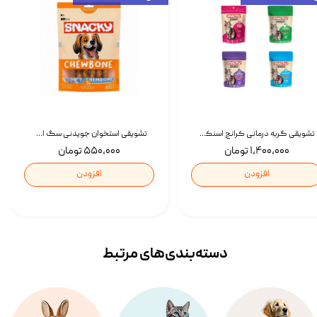
تشویقی گربه درمانی کرانچ اسنکی با طعم میکس Snacky Crunch Cat Treats وزن 60 گرم بسته 4 عددی
تشویقی استخوان جویدنی سگ اسنکی کرانچی با طعم مرغ Snacky Crunchy Munchy وزن 100 گرم
۱,۴۰۰,۰۰۰ تومان
۵۵۰,۰۰۰ تومان
افزودن
افزودن
دسته‌بندی‌‌های مرتبط