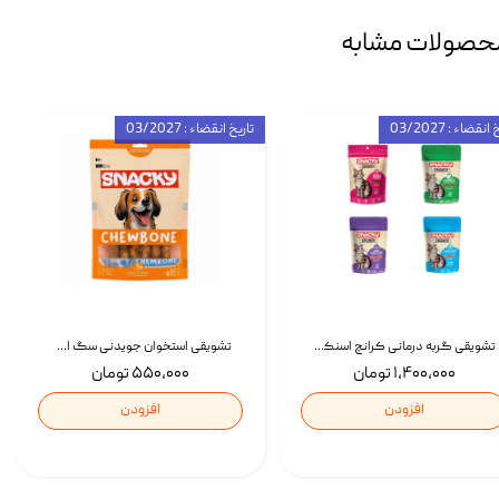
حصولات مشابه
انقضاء : 03/2027
تاریخ انقضاء : 03/2027
تشویقی گربه درمانی کرانچ اسنکی با طعم میکس Snacky Crunch Cat Treats وزن 60 گرم بسته 4 عددی
تشویقی استخوان جویدنی سگ اسنکی کرانچی با طعم مرغ Snacky Crunchy Munchy وزن 100 گرم
۱,۴۰۰,۰۰۰ تومان
۵۵۰,۰۰۰ تومان
افزودن
افزودن