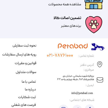
مشاهده همه محصولات
تضمین اصالت کالا
​​برندهای معتبر​​​​​​​
نحوه ثبت سفارش
رویه های ارسال سفارشات
۰۲۱-۷۸۷۶۱۰۰۰
شماره تماس :
قوانین و مقررات
آدرس دفتر
مرکزی :
سوالات متداول
​​بزرگراه شهید سلیمانی، خیابان بنی
هاشم پلاک ۲۰۲ ، طبقه چهارم، واحد ۴۳
تماس با ما
​ایمیل :
درباره ما
info@petabad.com
ثبت شکایات
​شبکه های اجتماعی :
فرصت های شغلی