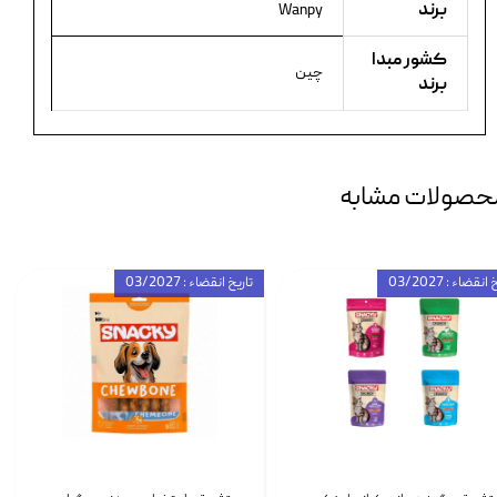
برند
Wanpy
کشور مبدا
چین
برند
حصولات مشابه
انقضاء : 03/2027
تاریخ انقضاء : 03/2027