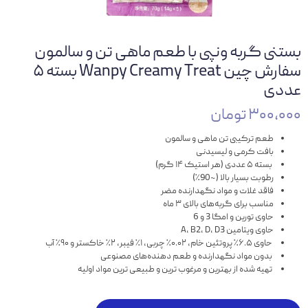
بستنی گربه ونپی با طعم ماهی تن و سالمون
سفارش چین Wanpy Creamy Treat بسته ۵
عددی
۳۰۰,۰۰۰ تومان
طعم ترکیبی تن ماهی و سالمون
بافت کرمی و لیسیدنی
بسته ۵ عددی (هر استیک ۱۴ گرم)
رطوبت بسیار بالا (~90٪)
فاقد غلات و مواد نگهدارنده مضر
مناسب برای گربه‌های بالای ۳ ماه
حاوی تورین و امگا 3 و 6
حاوی ویتامین A، B2، D، D3
حاوی ۶.۵٪ پروتئین خام، ۰.۰۲٪ چربی، ۱٪ فیبر، ۲٪ خاکستر و ۹۰٪ آب
بدون مواد نگهدارنده و طعم دهنده‌های مصنوعی
تهیه شده از بهترین و مرغوب ترین و طبیعی ترین مواد اولیه