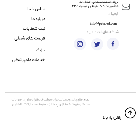
​​بزرگراه شهید سلیمانی، خیابان بنی
هاشم پلاک ۲۰۲ ، طبقه چهارم، واحد ۴۳
تماس با ما
​ایمیل :
درباره ما
info@petabad.com
ثبت شکایات
​شبکه های اجتماعی :
فرصت های شغلی
بلاگ
خدمات دامپزشکی
تمام حقوق اين وب‌سايت برای شرکت آبادگران فناوری حیوانات
خانگی (فروشگاه آنلاین پت آباد) محفوظ است. از ۱۳۹۹ تا کنون.
​​رفتن به بالا