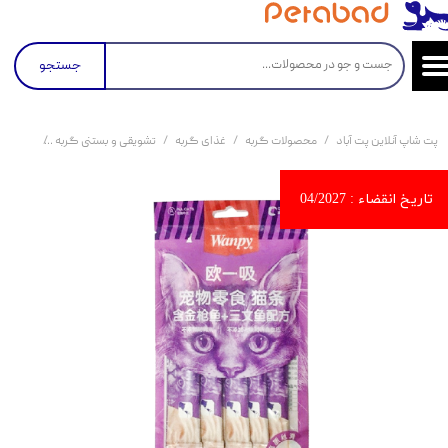
جستجو
پت شاپ آنلاین پت آباد
محصولات گربه
غذای گربه
تشویقی و بستنی گربه
بستنی گربه و