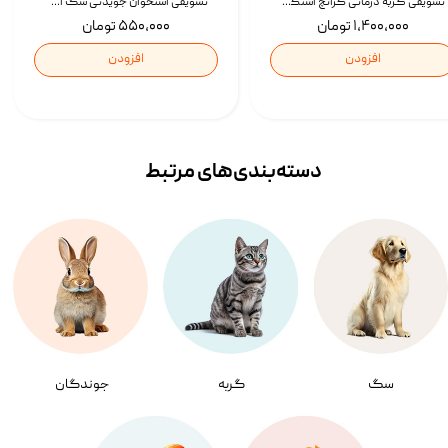
تشویقی گربه درمانی کرانچ اسنکی با طعم میکس Snacky Crunch Cat Treats وزن 60 گرم بسته 4 عددی
تشویقی استخوان جویدنی سگ اسنکی کرانچی با طعم مرغ Snacky Crunchy Munchy وزن 100 گرم
۱,۴۰۰,۰۰۰ تومان
۵۵۰,۰۰۰ تومان
افزودن
افزودن
دسته‌بندی‌‌های مرتبط
سگ
گربه
جوندگان