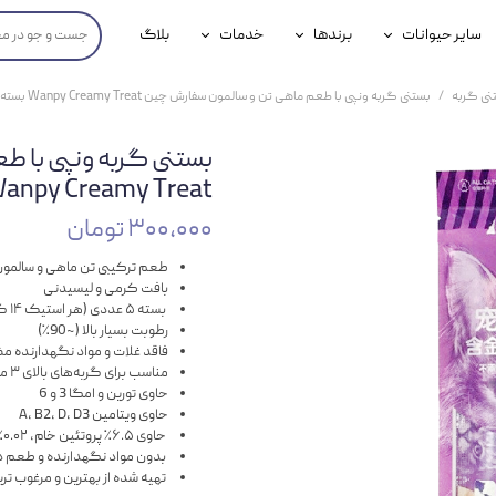
سایر حیوانات
برندها
خدمات
بلاگ
محصولات پرندگان
جوسرا
خدمات آنلاین دامپزشکی
نی گربه
بستنی گربه ونپی با طعم ماهی تن و سالمون سفارش چین Wanpy Creamy Treat بسته ۵ عددی
داری سگ
محصولات جوندگان
رویال کنین
خدمات دامپزشکی حضوری
بستنی گربه ونپی با 
گ
محصولات آبزیان
برند رفلکس(Reflex)
Wanpy Creamy Treat بسته ۵ عد
هداشتی سگ
بیفار
۳۰۰,۰۰۰ تومان
جرهای
طعم ترکیبی تن ماهی و سالمو
بافت کرمی و لیسیدنی
رولی
بسته ۵ عددی (هر استیک ۱۴ گرم)
رطوبت بسیار بالا (~90٪)
شایر
فاقد غلات و مواد نگهدارنده م
مناسب برای گربه‌های بالای ۳ ماه
حاوی تورین و امگا 3 و 6
گورمت
حاوی ویتامین A، B2، D، D3
حاوی ۶.۵٪ پروتئین خام، ۰.۰۲٪ چربی، ۱٪ فیبر، ۲٪ خاکستر و ۹۰٪ آب
نیناپت
بدون مواد نگهدارنده و طعم 
تهیه شده از بهترین و مرغوب تری
وینستون