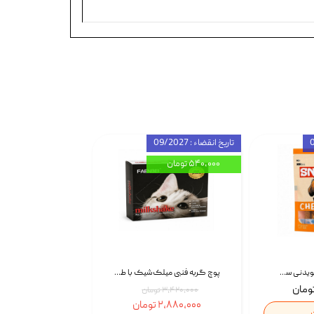
تاریخ انقضاء : 09/2027
۵۴۰,۰۰۰ تومان
تشویقی استخوان جویدنی سگ اسنکی کرانچی با طعم مرغ Snacky Crunchy Munchy وزن 100 گرم
پوچ گربه فنبی میلک‌شیک با طعم مرغ Faenbei Cat Milk Shake Pouch بسته 12 عددی
۳,۴۲۰,۰۰۰ تومان
۲,۸۸۰,۰۰۰ تومان