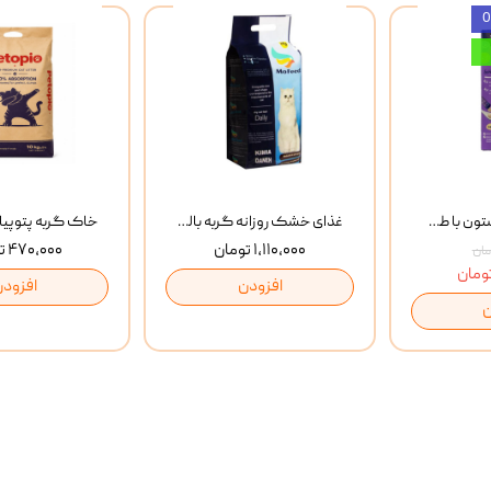
بستنی گربه وینستون با طعم مرغ و ماهی Winstone Chicken & Fish بسته 8 عددی
غذای خشک روزانه گربه بالغ مفید MoFeed Adult Daily Cat Food وزن 2 کیلوگرم
۱,۱۱۰,۰۰۰ تومان
۴۷۰,۰۰۰ تومان
افزودن
افزودن
ن