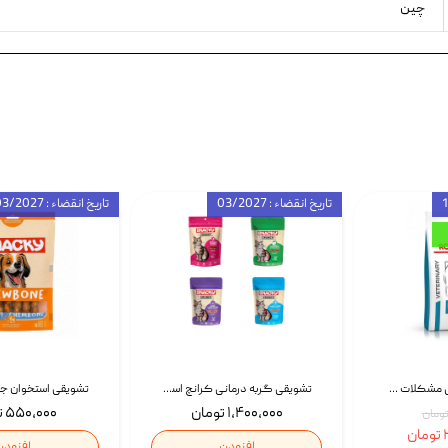
چین
تاریخ انقضاء : 03/2027
تاریخ انقضاء : 03/2027
غذای خشک درمانی مشکلات گوارشی سگ رویال کنین Royal Canin Hypoallergenic وزن 7 کیلوگرم | پت استوک
تشویقی گربه درمانی کرانچ اسنکی با طعم میکس Snacky Crunch Cat Treats وزن 60 گرم بسته 4 عددی
۱,۴۰۰,۰۰۰ تومان
۵۵۰,۰۰۰ تومان
ن
افزودن
افزودن