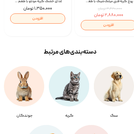
پوچ گربه فنبی میلک‌شیک با طعم مرغ Faenbei Cat Milk Shake Pouch بسته 12 عددی
غذای خشک گربه مونلو با طعم گوشت پرندگان و ماهی سالمون Monello Adult Hairball Control وزن 1 کیلوگرم
۱,۳۵۰,۰۰۰ تومان
۳,۴۲۰,۰۰۰ تومان
۲,۸۸۰,۰۰۰ تومان
افزودن
افزودن
دسته‌بندی‌‌های مرتبط
سگ
گربه
جوندگان