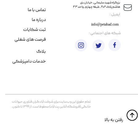
​​بزرگراه شهید سلیمانی، خیابان بنی
هاشم پلاک ۲۰۲ ، طبقه چهارم، واحد ۴۳
تماس با ما
​ایمیل :
درباره ما
info@petabad.com
ثبت شکایات
​شبکه های اجتماعی :
فرصت های شغلی
بلاگ
خدمات دامپزشکی
تمام حقوق اين وب‌سايت برای شرکت آبادگران فناوری حیوانات
خانگی (فروشگاه آنلاین پت آباد) محفوظ است. از ۱۳۹۹ تا کنون.
​​رفتن به بالا