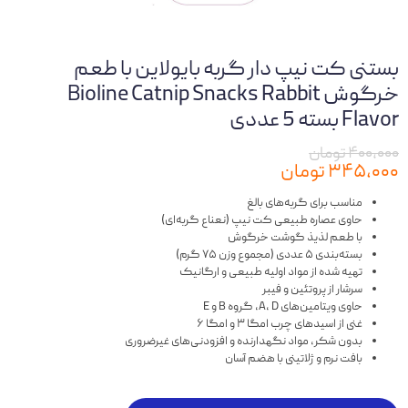
بستنی کت نیپ دار گربه بایولاین با طعم
خرگوش Bioline Catnip Snacks Rabbit
Flavor بسته 5 عددی
۴۰۰,۰۰۰ تومان
۳۴۵,۰۰۰ تومان
مناسب برای گربه‌های بالغ
حاوی عصاره طبیعی کت نیپ (نعناع گربه‌ای)
با طعم لذیذ گوشت خرگوش
بسته‌بندی ۵ عددی (مجموع وزن ۷۵ گرم)
تهیه شده از مواد اولیه طبیعی و ارگانیک
سرشار از پروتئین و فیبر
حاوی ویتامین‌های A، D، گروه B و E
غنی از اسیدهای چرب امگا ۳ و امگا ۶
بدون شکر، مواد نگهدارنده و افزودنی‌های غیرضروری
بافت نرم و ژلاتینی با هضم آسان