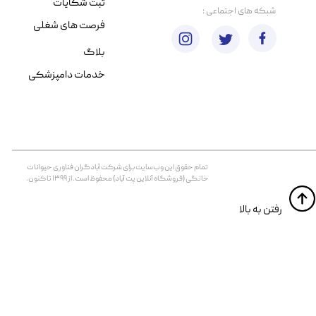
ثبت شکایات
​شبکه های اجتماعی :
فرصت های شغلی
بلاگ
خدمات دامپزشکی
تمام حقوق اين وب‌سايت برای شرکت آبادگران فناوری حیوانات
خانگی (فروشگاه آنلاین پت آباد) محفوظ است. از ۱۳۹۹ تا کنون.
​​رفتن به بالا