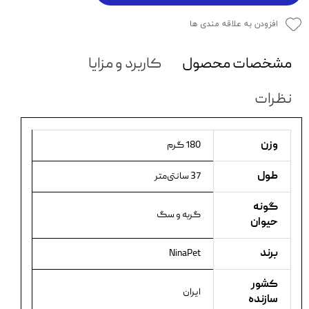
افزودن به علاقه مندی ها
مشخصات محصول
کاربرد و مزایا
نظرات
وزن
180 گرم
طول
37 سانتی‌متر
گونه
گربه و سگ
حیوان
برند
NinaPet
کشور
ایران
سازنده