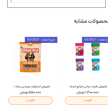
حصولات مشابه
انقضاء : 03/2027
تاریخ انقضاء : 03/2027
تشویقی گربه درمانی کرانچ اسنکی با طعم میکس Snacky Crunch Cat Treats وزن 60 گرم بسته 4 عددی
تشویقی استخوان جویدنی سگ اسنکی کرانچی با طعم مرغ Snacky Crunchy Munchy وزن 100 گرم
۱,۴۰۰,۰۰۰ تومان
۵۵۰,۰۰۰ تومان
افزودن
افزودن