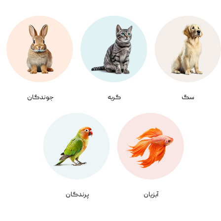
سگ
گربه
جوندگان
آبزیان
پرندگان