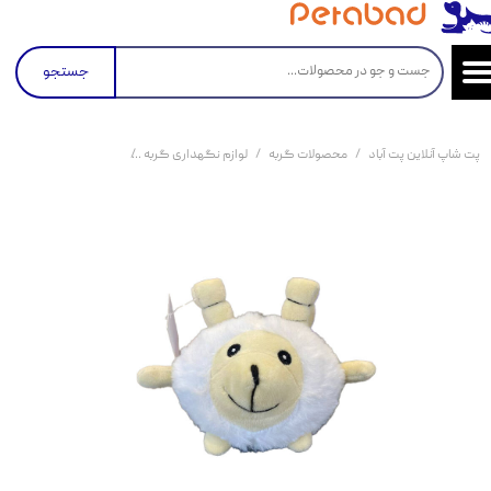
جستجو
پت شاپ آنلاین پت آباد
محصولات گربه
لوازم نگهداری گربه
اسباب بازی گربه
عروسک 