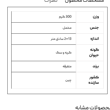
مشخصات محصول
نظرات
وزن
300 گرم
جنس
مخمل
اندازه
13*2 سانتی متر
گونه
گربه و سگ
حیوان
برند
متفرقه
کشور
چین
سازنده
حصولات مشابه