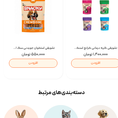
تشویقی گربه درمانی کرانچ اسنکی با طعم میکس Snacky Crunch Cat Treats وزن 60 گرم بسته 4 عددی
تشویقی استخوان جویدنی سگ اسنکی کرانچی با طعم مرغ Snacky Crunchy Munchy وزن 100 گرم
۱,۴۰۰,۰۰۰ تومان
۵۵۰,۰۰۰ تومان
افزودن
افزودن
دسته‌بندی‌‌های مرتبط