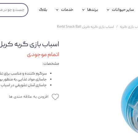
سایر حیوانات
برندها
خدمات
بلاگ
محصولات پرندگان
جوسرا
خدمات آنلاین دامپزشکی
ب بازی گربه
اسباب بازی گربه کربل Kerbl Snack Ball
داری سگ
محصولات جوندگان
رویال کنین
خدمات دامپزشکی حضوری
اسباب بازی گربه کربل rbl Snack Ball
گ
محصولات آبزیان
برند رفلکس(Reflex)
اتمام موجودی
هداشتی سگ
بیفار
مشخصات:
جرهای
سرگرم کننده و مناسب برای ت
جاسازی مواد غذایی به منظور به
رولی
جاسازی آسان تشویقی در اسباب ب
افزودن به علاقه مندی ها
شایر
گورمت
نیناپت
وینستون