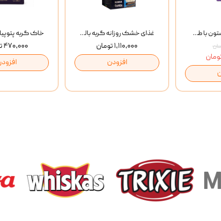
بستنی گربه وینستون با طعم مرغ و ماهی Winstone Chicken & Fish بسته 8 عددی
غذای خشک روزانه گربه بالغ مفید MoFeed Adult Daily Cat Food وزن 2 کیلوگرم
۱,۱۱۰,۰۰۰ تومان
۴۷۰,۰۰۰ تومان
افزودن
افزودن
ن