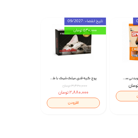
تاریخ انقضاء : 09/2027
۵۴۰,۰۰۰ تومان
تشویقی استخوان جویدنی سگ اسنکی کرانچی با طعم مرغ Snacky Crunchy Munchy وزن 100 گرم
پوچ گربه فنبی میلک‌شیک با طعم مرغ Faenbei Cat Milk Shake Pouch بسته 12 عددی
۳,۴۲۰,۰۰۰ تومان
۲,۸۸۰,۰۰۰ تومان
افزودن