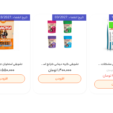
تاریخ انقضاء : 03/2027
تاریخ انقضاء : 03/2027
غذای خشک درمانی مشکلات گوارشی سگ رویال کنین Royal Canin Hypoallergenic وزن 7 کیلوگرم | پت استوک
تشویقی گربه درمانی کرانچ اسنکی با طعم میکس Snacky Crunch Cat Treats وزن 60 گرم بسته 4 عددی
۱,۴۰۰,۰۰۰ تومان
۵۵۰,۰۰۰ تومان
ن
افزودن
افزودن
ن