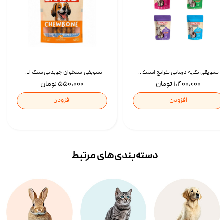
تشویقی گربه درمانی کرانچ اسنکی با طعم میکس Snacky Crunch Cat Treats وزن 60 گرم بسته 4 عددی
تشویقی استخوان جویدنی سگ اسنکی کرانچی با طعم مرغ Snacky Crunchy Munchy وزن 100 گرم
۱,۴۰۰,۰۰۰ تومان
۵۵۰,۰۰۰ تومان
افزودن
افزودن
دسته‌بندی‌‌های مرتبط