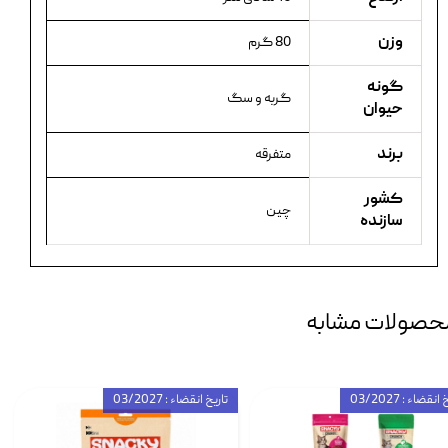
وزن
80 گرم
گونه
گربه و سگ
حیوان
برند
متفرقه
کشور
چین
سازنده
حصولات مشابه
انقضاء : 03/2027
تاریخ انقضاء : 03/2027