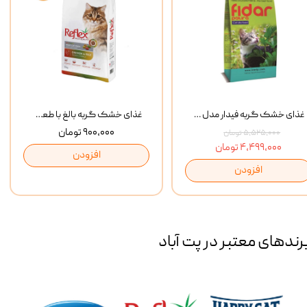
غذای خشک گربه فیدار مدل Adult وزن 10 کیلوگرم
غذای خشک گربه بالغ با طعم مرغ و برنج رفلکس Reflex Multi Color Chicken And Rice وزن 1 کیلوگرم
۹۰۰,۰۰۰ تومان
۵,۵۲۵,۰۰۰ تومان
۴,۴۹۹,۰۰۰ تومان
افزودن
افزودن
رند‌های معتبر در پت آباد