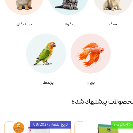
سگ
گربه
جوندگان
آبزیان
پرندگان
حصولات پیشنهاد شده
۱,۰ تومان
تاریخ انقضاء : 08/2027