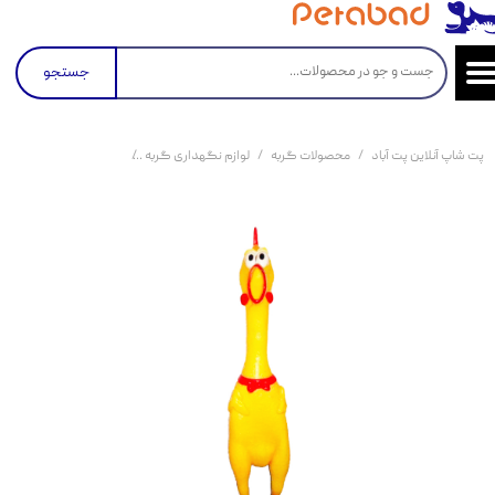
جستجو
پت شاپ آنلاین پت آباد
محصولات گربه
لوازم نگهداری گربه
اسباب بازی گربه
عروسک