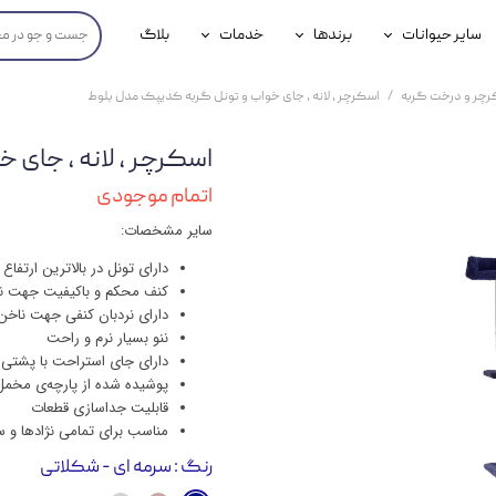
سایر حیوانات
برندها
خدمات
بلاگ
محصولات پرندگان
جوسرا
خدمات آنلاین دامپزشکی
رچر و درخت گربه
اسکرچر ، لانه ، جای خواب و تونل گربه کدیپک مدل بلوط
داری سگ
محصولات جوندگان
رویال کنین
خدمات دامپزشکی حضوری
اسکرچر ، لانه ، جای 
گ
محصولات آبزیان
برند رفلکس(Reflex)
اتمام موجودی
هداشتی سگ
بیفار
سایر مشخصات:
جرهای
دارای تونل در بالاترین ارتفا
کنف محکم و باکیفیت جهت نا
رولی
دارای نردبان کنفی جهت ناخن
ننو بسیار نرم و راحت
شایر
دارای جای استراحت با پشتی
پوشیده شده از پارچه‌ی مخمل 
گورمت
قابلیت جداسازی قطعات
مناسب برای تمامی نژادها و س
نیناپت
رنگ
: سرمه ای - شکلاتی
وینستون