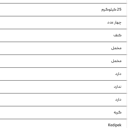
25 کیلوگرم
چهار عدد
کنف
مخمل
مخمل
دارد
ندارد
دارد
گربه
Kedipek