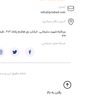
​ایمیل :
info@petabad.com
آدرس دفتر مرکزی :
​​بزرگراه شهید سل
۴۳
​شبکه های اجتماعی :
تمام حقوق اين وب‌سايت 
​​رفتن به بالا