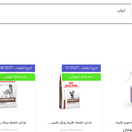
ایران
تاریخ انقضاء : 11/2027
تاریخ انقضاء : 09/2027
۱,۵۰۱,۰۰۰ تومان
۱,۵۰۱,۰۰۰ تومان
اسپری بازکننده گره موی گربه نئوپت Neopet Detangling Spray حجم 120 میلی گرم
غذای خشک گربه رویال کنین Gastrointestinal Fibre Response وزن 2 کیلوگرم | پت استوک
۱۱,۵۰۰,۰۰۰ تومان
۲۵,۵۰۰,۰۰۰ تومان