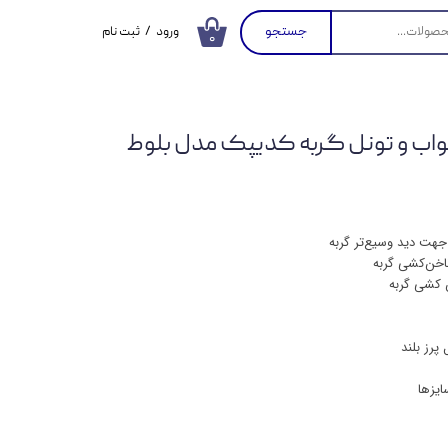
جستجو
ورود
/
ثبت نام
۰
حساب کاربری من
تغییر گذر واژه
خواب و تونل گربه کدیپک مدل بلوط
سفارشات
خروج از حساب
کاربری
ع جهت دید وسیع‌تر گربه
خن‌کشی گربه
 کشی گربه
پرز بلند
ایزها