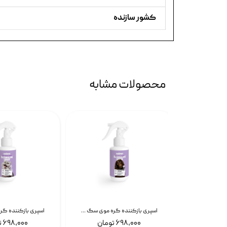
کشور سازنده
محصولات مشابه
اسپری آموزش محل ادرار سگ نئوپت Neopet Trainer Spray وزن ۱۲۰ میلی‌لیتر
اسپری بازکننده گره موی سگ نئوپت Neopet Detangling Spray حجم 120 میلی گرم
۶۹۸,۰۰۰ تومان
۶۹۸,۰۰۰ تومان