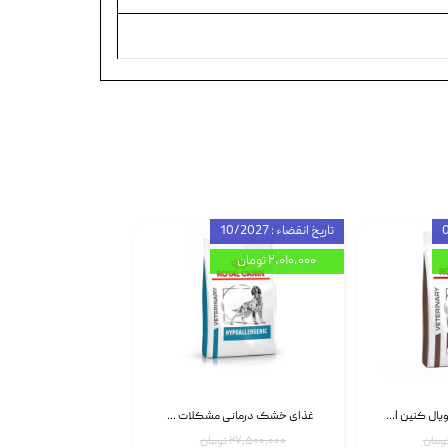
تاریخ انقضاء : 10/2027
۲,۰۱۰,۰۰۰ تومان
غذای خشک سگ رویال کنین Royal Canin Gastrointestinal وزن 7.5 کیلوگرم | پت استوک
غذای خشک درمانی مشکلات گوارشی سگ رویال کنین Royal Canin Hypoallergenic وزن 7 کیلوگرم | پت استوک
۲۷,۵۰۰,۰۰۰ تومان