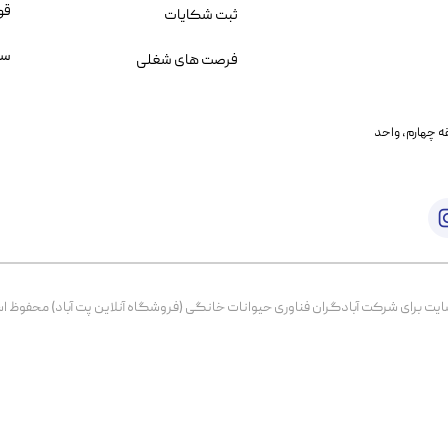
قو
ثبت شکایات
سو
فرصت های شغلی
یمانی، خیابان بنی هاشم پلاک ۲۰۲ ، طبقه چهارم، واحد
برای شرکت آبادگران فناوری حیوانات خانگی (فروشگاه آنلاین پت آباد) محفوظ است. از ۱۳۹۹ تا