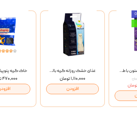
بستنی گربه وینستون با طعم مرغ و ماهی Winstone Chicken & Fish بسته 8 عددی
غذای خشک روزانه گربه بالغ مفید MoFeed Adult Daily Cat Food وزن 2 کیلوگرم
۱,۱۱۰,۰۰۰ تومان
۴۷۰,۰۰۰ تومان
افزودن
افزودن
ن