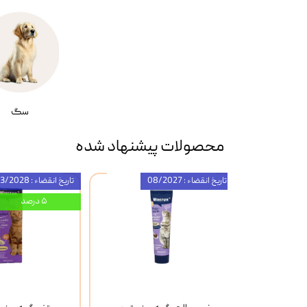
سگ
محصولات پیشنهاد شده
تاریخ انقضاء : 08/2027
تاریخ انقضاء : 03/2028
۵ درصد