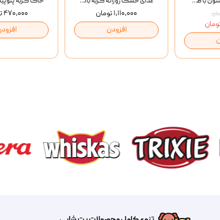
بستنی گربه وینستون با طعم مرغ و ماهی Winstone Chicken & Fish بسته 8 عددی
غذای خشک روزانه گربه بالغ مفید MoFeed Adult Daily Cat Food وزن 2 کیلوگرم
۱,۱۱۰,۰۰۰ تومان
۴۷۰,۰۰۰ تومان
افزودن
افزودن
ن
تنوع کامل محصولات پت شاپی