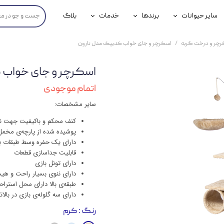
سایر حیوانات
برندها
خدمات
بلاگ
محصولات پرندگان
جوسرا
خدمات آنلاین دامپزشکی
رچر و درخت گربه
اسکرچر و جای خواب کدیپک مدل نارون
داری سگ
محصولات جوندگان
رویال کنین
خدمات دامپزشکی حضوری
اسکرچر و جای خواب 
گ
محصولات آبزیان
برند رفلکس(Reflex)
اتمام موجودی
هداشتی سگ
بیفار
سایر مشخصات:
جرهای
کنف محکم و باکیفیت جهت نا
پوشیده شده از پارچه‌ی مخمل 
رولی
دارای یک حفره وسط طبقات بر
قابلیت جداسازی قطعات
شایر
دارای تونل بازی
دارای ننوی بسیار راحت و هیجا
گورمت
طبقه‌ی بالا دارای محل استر
دارای سه گلوله‌ی بازی در بال
نیناپت
رنگ
: کرم
وینستون