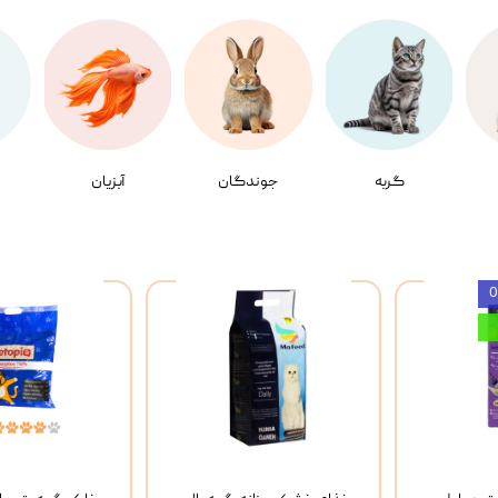
گربه
جوندگان
آبزیان