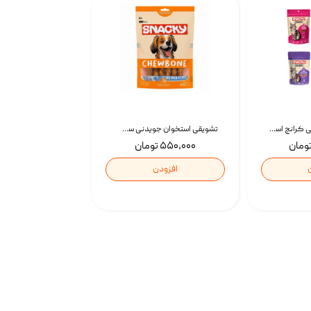
تشویقی گربه درمانی کرانچ اسنکی با طعم میکس Snacky Crunch Cat Treats وزن 60 گرم بسته 4 عددی
تشویقی استخوان جویدنی سگ اسنکی کرانچی با طعم مرغ Snacky Crunchy Munchy وزن 100 گرم
۵۵۰,۰۰۰ تومان
افزودن