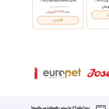
خاک گربه پتوپیا وزن ۱۰ کیلوگرم
غذای خشک گربه فیدار مدل Adult وزن 10 کیلوگرم
۵,۵۲۵,۰۰۰ تومان
۴,۴۹۹,۰۰۰ تومان
افزودن
پیدا نشد؟ از ما بپرس کمکت می‌کنیم!