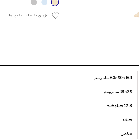
ویسکاس
افزودن به علاقه مندی ها
ونپی
168×50×60 سانتی‌متر
25×35 سانتی‌متر
22.8 کیلوگرم
کنف
مخمل