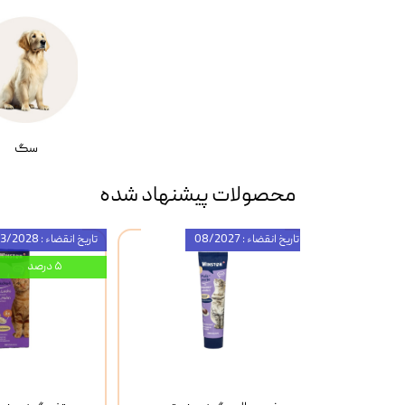
سگ
محصولات پیشنهاد شده
تاریخ انقضاء : 08/2027
تاریخ انقضاء : 03/2028
۵ درصد