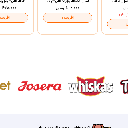
بستنی گربه وینستون با طعم مرغ و ماهی Winstone Chicken & Fish بسته 8 عددی
غذای خشک روزانه گربه بالغ مفید MoFeed Adult Daily Cat Food وزن 2 کیلوگرم
۱,۱۱۰,۰۰۰ تومان
۴۷۰,۰۰۰ تومان
افزودن
افزودن
ن