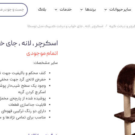
سایر حیوانات
برندها
خدمات
بلاگ
محصولات پرندگان
جوسرا
خدمات آنلاین دامپزشکی
رچر و درخت گربه
اسکرچر ، لانه ، جای خواب و درخت کدیپک مدل توسکا
داری سگ
محصولات جوندگان
رویال کنین
خدمات دامپزشکی حضوری
اسکرچر ، لانه ، جای
گ
محصولات آبزیان
برند رفلکس(Reflex)
اتمام موجودی
هداشتی سگ
بیفار
سایر مشخصات:
جرهای
کنف محکم و باکیفیت جهت ن
حفره‌ی لانه‌ی گرد جهت مخفی 
رولی
وجود یک سطح شیب‌دار پوشیده
اسکرچ کردن گربه
شایر
پوشیده شده از پارچه‌ی مخمل 
قابلیت جداسازی قطعات
گورمت
دارای دو رنگ ترکیبی قهوه‌ای
مناسب برای تمامی نژادها و س
نیناپت
وینستون