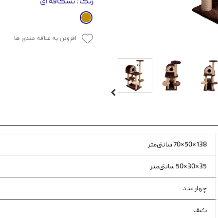
رنگ
: نسکافه ای
ویسکاس
ونپی
افزودن به علاقه مندی ها
138×50×70 سانتی‌متر
35×30×50 سانتی‌متر
چهار عدد
کنف