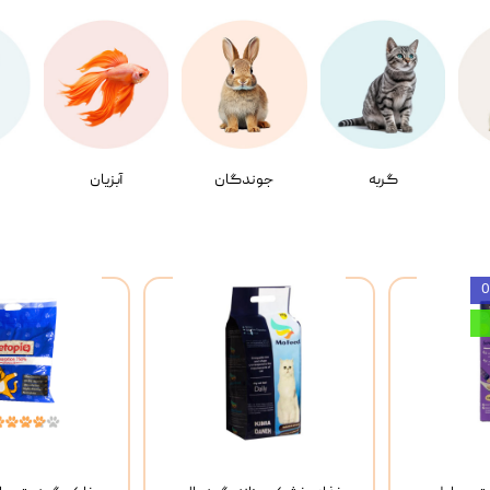
گربه
جوندگان
آبزیان