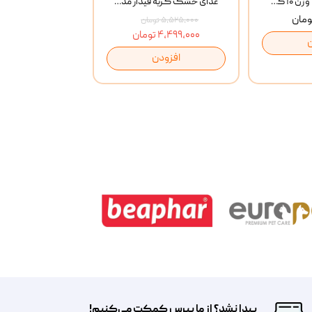
خاک گربه پتوپیا وزن ۱۰ کیلوگرم
غذای خشک گربه فیدار مدل Adult وزن 10 کیلوگرم
۵,۵۲۵,۰۰۰ تومان
۴,۴۹۹,۰۰۰ تومان
افزودن
پیدا نشد؟ از ما بپرس کمکت می‌کنیم!