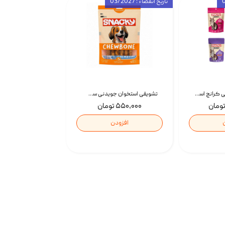
تاریخ انقضاء : 03/2027
تشویقی گربه درمانی کرانچ اسنکی با طعم میکس Snacky Crunch Cat Treats وزن 60 گرم بسته 4 عددی
تشویقی استخوان جویدنی سگ اسنکی کرانچی با طعم مرغ Snacky Crunchy Munchy وزن 100 گرم
۵۵۰,۰۰۰ تومان
افزودن