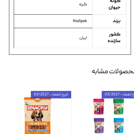
گونه
گربه
حیوان
برند
Kedipek
کشور
ایران
سازنده
حصولات مشابه
انقضاء : 03/2027
تاریخ انقضاء : 03/2027