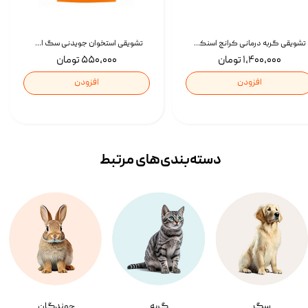
تشویقی گربه درمانی کرانچ اسنکی با طعم میکس Snacky Crunch Cat Treats وزن 60 گرم بسته 4 عددی
تشویقی استخوان جویدنی سگ اسنکی کرانچی با طعم مرغ Snacky Crunchy Munchy وزن 100 گرم
۱,۴۰۰,۰۰۰ تومان
۵۵۰,۰۰۰ تومان
افزودن
افزودن
دسته‌بندی‌‌های مرتبط
سگ
گربه
جوندگان