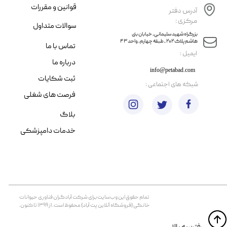
قوانین و مقررات
آدرس دفتر
مرکزی :
سوالات متداول
​​بزرگراه شهید سلیمانی، خیابان بنی
هاشم پلاک ۲۰۲ ، طبقه چهارم، واحد ۴۳
تماس با ما
​ایمیل :
درباره ما
info@petabad.com
ثبت شکایات
​شبکه های اجتماعی :
فرصت های شغلی
بلاگ
خدمات دامپزشکی
تمام حقوق اين وب‌سايت برای شرکت آبادگران فناوری حیوانات
خانگی (فروشگاه آنلاین پت آباد) محفوظ است. از ۱۳۹۹ تا کنون.