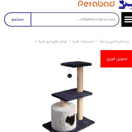
جستجو
پت شاپ آنلاین پت آباد
محصولات گربه
لوازم نگهداری گربه
اسکرچر و درخت گربه