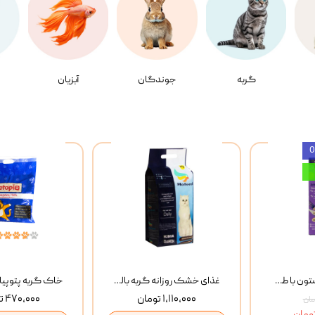
گربه
جوندگان
آبزیان
بستنی گربه وینستون با طعم مرغ و ماهی Winstone Chicken & Fish بسته 8 عددی
غذای خشک روزانه گربه بالغ مفید MoFeed Adult Daily Cat Food وزن 2 کیلوگرم
۱,۱۱۰,۰۰۰ تومان
۴۷۰,۰۰۰ تومان