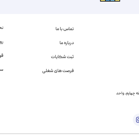
نح
تماس با ما
رو
درباره ما
قو
ثبت شکایات
سو
فرصت های شغلی
یمانی، خیابان بنی هاشم پلاک ۲۰۲ ، طبقه چهارم، واحد