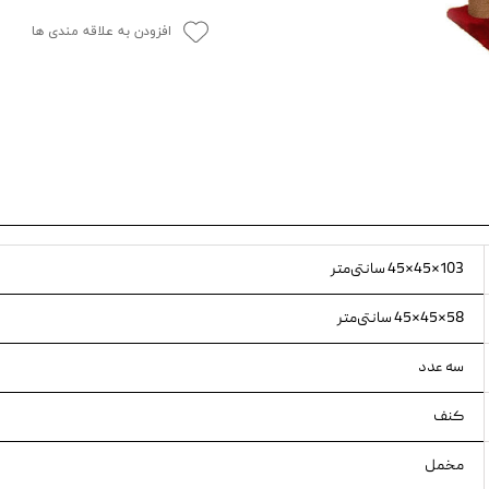
ویسکاس
افزودن به علاقه مندی ها
ونپی
103×45×45 سانتی‌متر
58×45×45 سانتی‌متر
سه عدد
کنف
مخمل