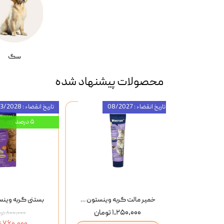
سگ
محصولات پیشنهاد شده
تاریخ انقضاء : 08/2027
تاریخ انقضاء : 03/2028
۵ درصد
بستنی گربه وینستون با طعم گوشت و پنیر Winston Beef & Cheese بسته 8 عددی
خمیر مالت گربه وینستون Winston Flea Seed Husks وزن 100 گرم
۱,۲۵۰,۰۰۰ تومان
۸۰۰,۰۰۰ تومان
۷۶۰,۰۰۰ تومان