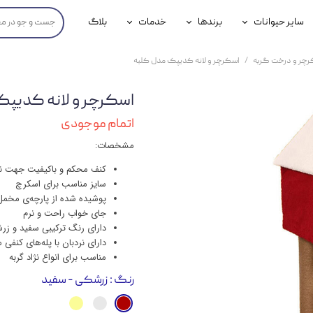
سایر حیوانات
برندها
خدمات
بلاگ
محصولات پرندگان
جوسرا
خدمات آنلاین دامپزشکی
رچر و درخت گربه
اسکرچر و لانه کدیپک مدل کلبه
داری سگ
محصولات جوندگان
رویال کنین
خدمات دامپزشکی حضوری
اسکرچر و لانه کدیپ
گ
محصولات آبزیان
برند رفلکس(Reflex)
اتمام موجودی
هداشتی سگ
بیفار
مشخصات:
جرهای
کنف محکم و باکیفیت جهت ن
سایز مناسب برای اسکرچ
رولی
پوشیده شده از پارچه‌ی مخمل 
جای خواب راحت و نرم
شایر
دارای رنگ ترکیبی سفید و زر
دارای نردبان با پله‌های کنفی 
گورمت
مناسب برای انواع نژاد گربه
نیناپت
رنگ
: زرشکی - سفید
وینستون