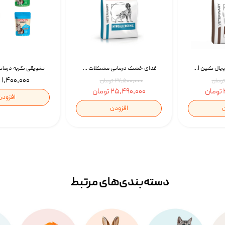
غذای خشک سگ رویال کنین Royal Canin Gastrointestinal وزن 7.5 کیلوگرم | پت استوک
غذای خشک درمانی مشکلات گوارشی سگ رویال کنین Royal Canin Hypoallergenic وزن 7 کیلوگرم | پت استوک
۱,۴۰۰,۰۰۰ تومان
۲۷,۵۰۰,۰۰۰ تومان
۲۵,۴۹۰,۰۰۰ تومان
افزودن
ن
افزودن
دسته‌بندی‌‌های مرتبط