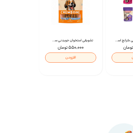
تشویقی گربه درمانی کرانچ اسنکی با طعم میکس Snacky Crunch Cat Treats وزن 60 گرم بسته 4 عددی
تشویقی استخوان جویدنی سگ اسنکی کرانچی با طعم مرغ Snacky Crunchy Munchy وزن 100 گرم
۵۵۰,۰۰۰ تومان
افزودن