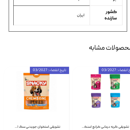
کشور
ایران
سازنده
حصولات مشابه
انقضاء : 03/2027
تاریخ انقضاء : 03/2027
تشویقی گربه درمانی کرانچ اسنکی با طعم میکس Snacky Crunch Cat Treats وزن 60 گرم بسته 4 عددی
تشویقی استخوان جویدنی سگ اسنکی کرانچی با طعم مرغ Snacky Crunchy Munchy وزن 100 گرم