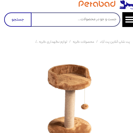
جستجو
پت شاپ آنلاین پت آباد
محصولات گربه
لوازم نگهداری گربه
اسکرچر و درخت گربه