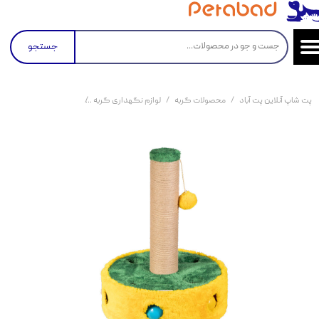
جستجو
پت شاپ آنلاین پت آباد
محصولات گربه
لوازم نگهداری گربه
اسکرچر و درخت گربه