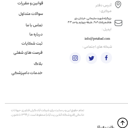
قوانین و مقررات
آدرس دفتر
مرکزی :
سوالات متداول
​​بزرگراه شهید سلیمانی، خیابان بنی
هاشم پلاک ۲۰۲ ، طبقه چهارم، واحد ۴۳
تماس با ما
​ایمیل :
درباره ما
info@petabad.com
ثبت شکایات
​شبکه های اجتماعی :
فرصت های شغلی
بلاگ
خدمات دامپزشکی
تمام حقوق اين وب‌سايت برای شرکت آبادگران فناوری حیوانات
خانگی (فروشگاه آنلاین پت آباد) محفوظ است. از ۱۳۹۹ تا کنون.
​​رفتن به بالا