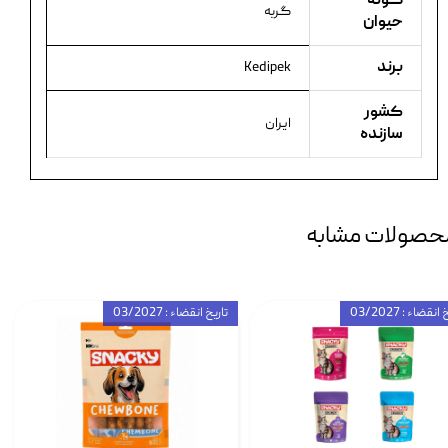
گونه
گربه
حیوان
برند
Kedipek
کشور
ایران
سازنده
حصولات مشابه
انقضاء : 03/2027
تاریخ انقضاء : 03/2027