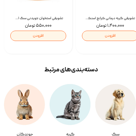
تشویقی گربه درمانی کرانچ اسنکی با طعم میکس Snacky Crunch Cat Treats وزن 60 گرم بسته 4 عددی
تشویقی استخوان جویدنی سگ اسنکی کرانچی با طعم مرغ Snacky Crunchy Munchy وزن 100 گرم
۱,۴۰۰,۰۰۰ تومان
۵۵۰,۰۰۰ تومان
افزودن
افزودن
دسته‌بندی‌‌های مرتبط
سگ
گربه
جوندگان