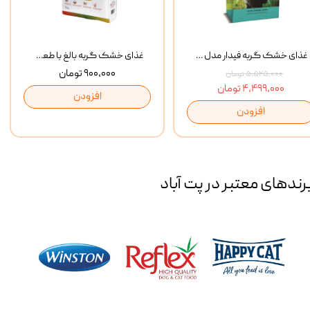
غذای خشک گربه فیدار مدل Adult وزن 10 کیلوگرم
غذای خشک گربه بالغ با طعم مرغ و برنج رفلکس Reflex Multi Color Chicken And Rice وزن 1 کیلوگرم
۹۰۰,۰۰۰ تومان
۵,۵۲۵,۰۰۰ تومان
۴,۴۹۹,۰۰۰ تومان
افزودن
افزودن
رند‌های معتبر در پت آباد