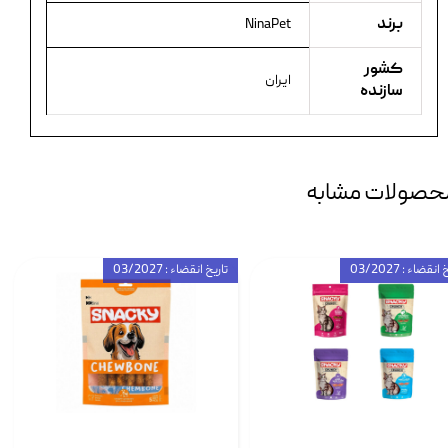
برند
NinaPet
کشور
ایران
سازنده
حصولات مشابه
انقضاء : 03/2027
تاریخ انقضاء : 03/2027