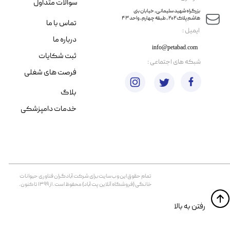
سوالات متداول
​​بزرگراه شهید سلیمانی، خیابان بنی
هاشم پلاک ۲۰۲ ، طبقه چهارم، واحد ۴۳
تماس با ما
​ایمیل :
درباره ما
info@petabad.com
ثبت شکایات
​شبکه های اجتماعی :
فرصت های شغلی
بلاگ
خدمات دامپزشکی
تمام حقوق اين وب‌سايت برای شرکت آبادگران فناوری حیوانات
خانگی (فروشگاه آنلاین پت آباد) محفوظ است. از ۱۳۹۹ تا کنون.
​​رفتن به بالا