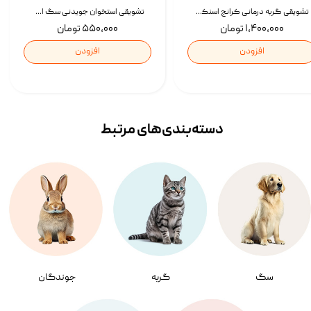
تشویقی گربه درمانی کرانچ اسنکی با طعم میکس Snacky Crunch Cat Treats وزن 60 گرم بسته 4 عددی
تشویقی استخوان جویدنی سگ اسنکی کرانچی با طعم مرغ Snacky Crunchy Munchy وزن 100 گرم
۱,۴۰۰,۰۰۰ تومان
۵۵۰,۰۰۰ تومان
افزودن
افزودن
دسته‌بندی‌‌های مرتبط
سگ
گربه
جوندگان