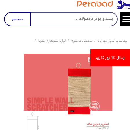
جستجو
پت شاپ آنلاین پت آباد
محصولات گربه
لوازم نگهداری گربه
اسکرچر و درخت گربه