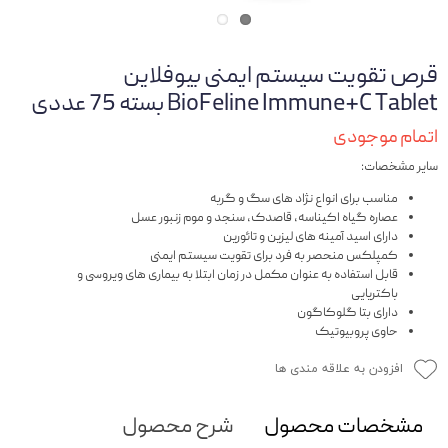
قرص تقویت سیستم ایمنی بیوفلاین
BioFeline Immune+C Tablet بسته 75 عددی
اتمام موجودی
سایر مشخصات:
مناسب برای انواع نژاد های سگ و گربه
عصاره گیاه اکیناسه، قاصدک، سنجد و موم زنبور عسل
دارای اسید آمینه های لیزین و تائورین
کمپلکس منحصر به فرد برای تقویت سیستم ایمنی
قابل استفاده به عنوان مکمل در زمان ابتلا به بیماری های ویروسی و
باکتریایی
دارای بتا گلوکاگون
حاوی پروبیوتیک
افزودن به علاقه مندی ها
مشخصات محصول
شرح محصول