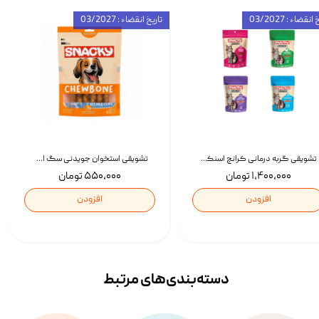
انقضاء : 03/2027
تاریخ انقضاء : 03/2027
تشویقی گربه درمانی کرانچ اسنکی با طعم میکس Snacky Crunch Cat Treats وزن 60 گرم بسته 4 عددی
تشویقی استخوان جویدنی سگ اسنکی کرانچی با طعم مرغ Snacky Crunchy Munchy وزن 100 گرم
۱,۴۰۰,۰۰۰ تومان
۵۵۰,۰۰۰ تومان
افزودن
افزودن
دسته‌بندی‌‌های مرتبط