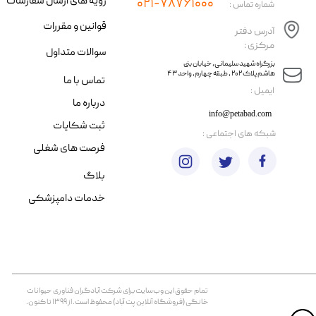
رویه های ارسال سفارشات
۰۲۱-۷۸۷۶۱۰۰۰
شماره تماس :
قوانین و مقررات
آدرس دفتر
مرکزی :
سوالات متداول
​​بزرگراه شهید سلیمانی، خیابان بنی
هاشم پلاک ۲۰۲ ، طبقه چهارم، واحد ۴۳
تماس با ما
​ایمیل :
درباره ما
info@petabad.com
ثبت شکایات
​شبکه های اجتماعی :
فرصت های شغلی
بلاگ
خدمات دامپزشکی
تمام حقوق اين وب‌سايت برای شرکت آبادگران فناوری حیوانات
خانگی (فروشگاه آنلاین پت آباد) محفوظ است. از ۱۳۹۹ تا کنون.