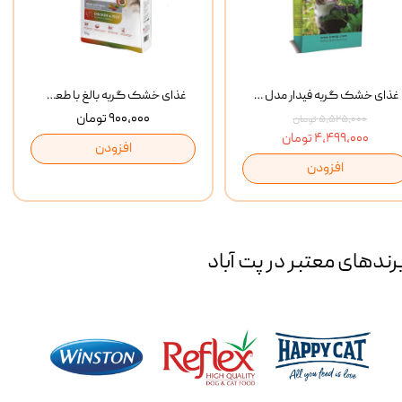
غذای خشک گربه فیدار مدل Adult وزن 10 کیلوگرم
غذای خشک گربه بالغ با طعم مرغ و برنج رفلکس Reflex Multi Color Chicken And Rice وزن 1 کیلوگرم
۹۰۰,۰۰۰ تومان
۵,۵۲۵,۰۰۰ تومان
۴,۴۹۹,۰۰۰ تومان
افزودن
افزودن
رند‌های معتبر در پت آباد