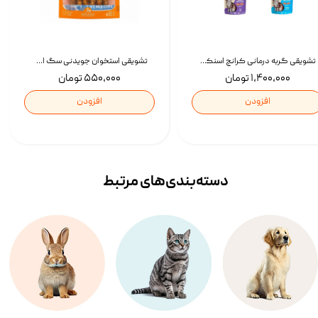
تشویقی گربه درمانی کرانچ اسنکی با طعم میکس Snacky Crunch Cat Treats وزن 60 گرم بسته 4 عددی
تشویقی استخوان جویدنی سگ اسنکی کرانچی با طعم مرغ Snacky Crunchy Munchy وزن 100 گرم
۱,۴۰۰,۰۰۰ تومان
۵۵۰,۰۰۰ تومان
افزودن
افزودن
دسته‌بندی‌‌های مرتبط