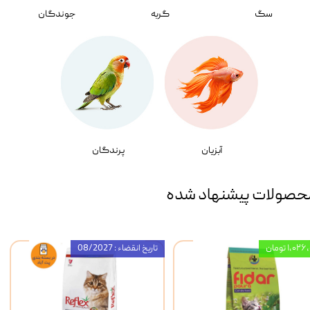
سگ
گربه
جوندگان
آبزیان
پرندگان
حصولات پیشنهاد شده
۱,۰ تومان
تاریخ انقضاء : 08/2027