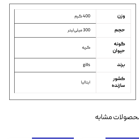
وزن
400 گرم
حجم
300 میلی‌لیتر
گونه
گربه
حیوان
برند
gills
کشور
ایتالیا
سازنده
حصولات مشابه