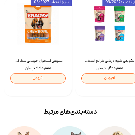
انقضاء : 03/2027
تاریخ انقضاء : 03/2027
تشویقی گربه درمانی کرانچ اسنکی با طعم میکس Snacky Crunch Cat Treats وزن 60 گرم بسته 4 عددی
تشویقی استخوان جویدنی سگ اسنکی کرانچی با طعم مرغ Snacky Crunchy Munchy وزن 100 گرم
۱,۴۰۰,۰۰۰ تومان
۵۵۰,۰۰۰ تومان
افزودن
افزودن
دسته‌بندی‌‌های مرتبط