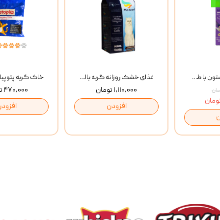
بستنی گربه وینستون با طعم مرغ و ماهی Winstone Chicken & Fish بسته 8 عددی
غذای خشک روزانه گربه بالغ مفید MoFeed Adult Daily Cat Food وزن 2 کیلوگرم
۱,۱۱۰,۰۰۰ تومان
۴۷۰,۰۰۰ تومان
افزودن
افزودن
ن