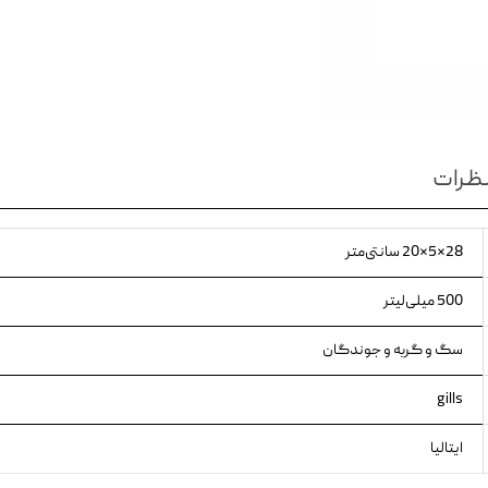
ویسکاس
ونپی
ظرات
28×5×20 سانتی‌متر
500 میلی‌لیتر
سگ و گربه و جوندگان
gills
ایتالیا