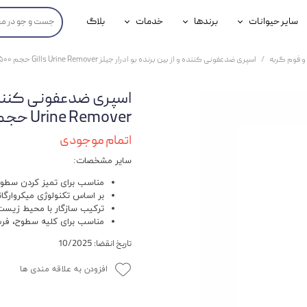
سایر حیوانات
برندها
خدمات
بلاگ
محصولات پرندگان
جوسرا
خدمات آنلاین دامپزشکی
 و فوم گربه
اسپری ضدعفونی کننده و از بین برنده بو ادرار جیلز Gills Urine Remover حجم ۵۰۰ میلی لیتر
داری سگ
محصولات جوندگان
رویال کنین
خدمات دامپزشکی حضوری
گ
محصولات آبزیان
برند رفلکس(Reflex)
Urine Remover حجم ۵۰۰ میلی لیتر
هداشتی سگ
بیفار
اتمام موجودی
سایر مشخصات:
جرهای
مناسب برای تمیز کردن سطوح و
رولی
بر اساس تکنولوژی میکروارگا
ترکیب سازگار با محیط زیست ب
شایر
مناسب برای کلیه سطوح، فرش
تاریخ انقضا: 10/2025
گورمت
افزودن به علاقه مندی ها
نیناپت
وینستون