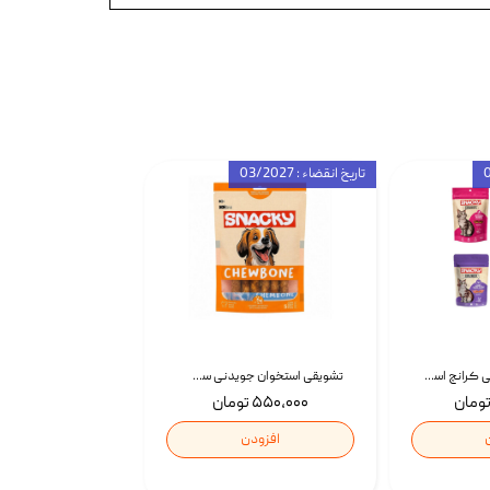
تاریخ انقضاء : 03/2027
تشویقی گربه درمانی کرانچ اسنکی با طعم میکس Snacky Crunch Cat Treats وزن 60 گرم بسته 4 عددی
تشویقی استخوان جویدنی سگ اسنکی کرانچی با طعم مرغ Snacky Crunchy Munchy وزن 100 گرم
۵۵۰,۰۰۰ تومان
افزودن