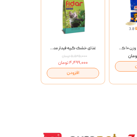
خاک گربه پتوپیا وزن ۱۰ کیلوگرم
غذای خشک گربه فیدار مدل Adult وزن 10 کیلوگرم
۵,۵۲۵,۰۰۰ تومان
۴,۴۹۹,۰۰۰ تومان
افزودن