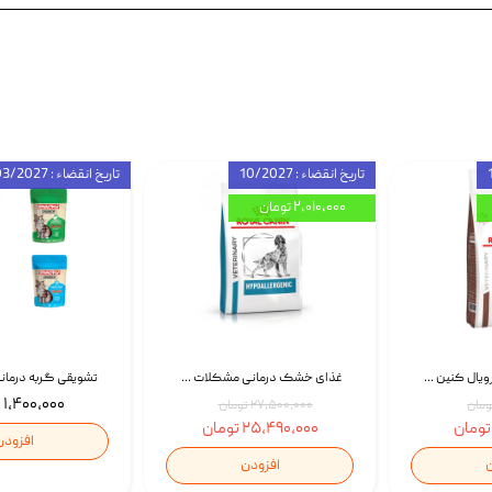
تاریخ انقضاء : 10/2027
تاریخ انقضاء : 03/2027
۲,۰۱۰,۰۰۰ تومان
غذای خشک گربه رویال کنین Gastrointestinal Fibre Response وزن 2 کیلوگرم | پت استوک
غذای خشک درمانی مشکلات گوارشی سگ رویال کنین Royal Canin Hypoallergenic وزن 7 کیلوگرم | پت استوک
۱,۴۰۰,۰۰۰ تومان
۲۷,۵۰۰,۰۰۰ تومان
۲۵,۴۹۰,۰۰۰ تومان
افزودن
ن
افزودن