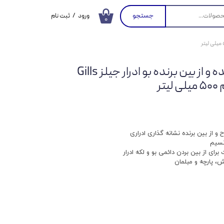
جستجو
ورود
/
ثبت نام
۰
حساب کاربری من
تغییر گذر واژه
اسپری ضدعفونی کننده و از بین برنده بو ادرار جیلز Gills
سفارشات
خروج از حساب
کاربری
 از بین برنده نشانه گذاری ادراری
نسیم
رای از بین بردن دائمی بو و لکه ادرار
، پارچه و مبلمان