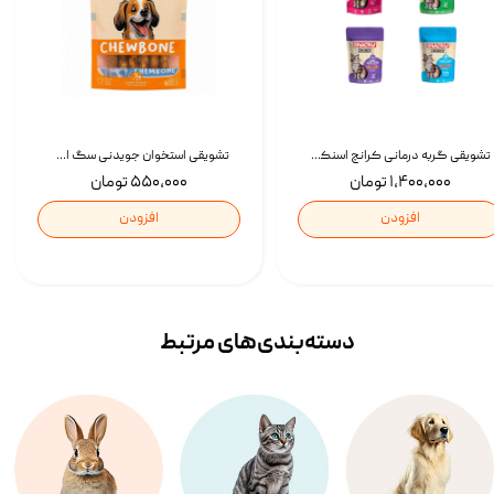
تشویقی گربه درمانی کرانچ اسنکی با طعم میکس Snacky Crunch Cat Treats وزن 60 گرم بسته 4 عددی
تشویقی استخوان جویدنی سگ اسنکی کرانچی با طعم مرغ Snacky Crunchy Munchy وزن 100 گرم
۱,۴۰۰,۰۰۰ تومان
۵۵۰,۰۰۰ تومان
افزودن
افزودن
دسته‌بندی‌‌های مرتبط