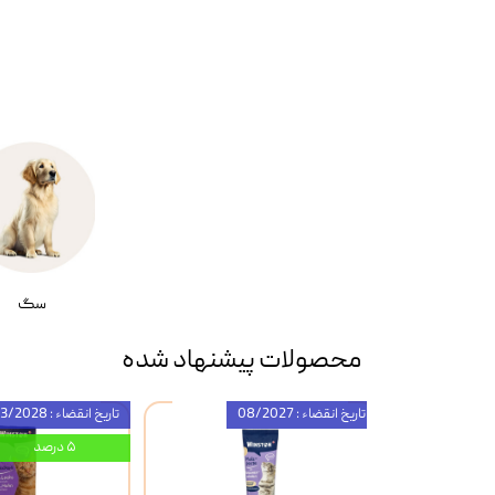
سگ
محصولات پیشنهاد شده
تاریخ انقضاء : 08/2027
تاریخ انقضاء : 03/2028
۵ درصد