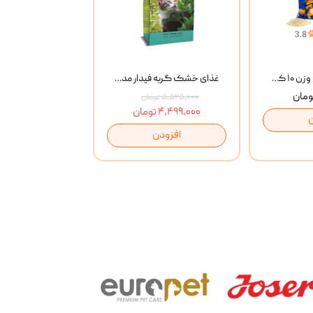
خاک گربه پتوپیا وزن ۱۰ کیلوگرم
غذای خشک گربه فیدار مدل Adult وزن 10 کیلوگرم
۵,۵۲۵,۰۰۰ تومان
۴,۴۹۹,۰۰۰ تومان
افزودن