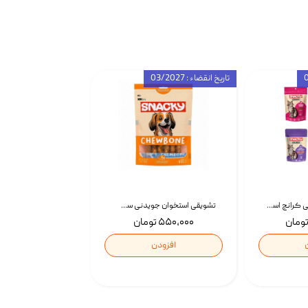
تاریخ انقضاء : 03/2027
تشویقی گربه درمانی کرانچ اسنکی با طعم میکس Snacky Crunch Cat Treats وزن 60 گرم بسته 4 عددی
تشویقی استخوان جویدنی سگ اسنکی کرانچی با طعم مرغ Snacky Crunchy Munchy وزن 100 گرم
۵۵۰,۰۰۰ تومان
افزودن