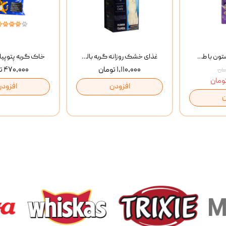
بستنی گربه وینستون با طعم مرغ و ماهی Winstone Chicken & Fish بسته 8 عددی
غذای خشک روزانه گربه بالغ مفید MoFeed Adult Daily Cat Food وزن 2 کیلوگرم
۱,۱۱۰,۰۰۰ تومان
۴۷۰,۰۰۰ تومان
افزودن
افزودن
ن