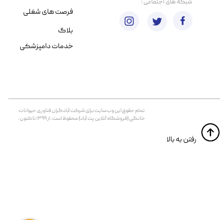
​شبکه های اجتماعی :
فرصت های شغلی
بلاگ
خدمات دامپزشکی
تمام حقوق اين وب‌سايت برای شرکت آبادگران فناوری حیوانات
خانگی (فروشگاه آنلاین پت آباد) محفوظ است. از ۱۳۹۹ تا کنون.
​​رفتن به بالا