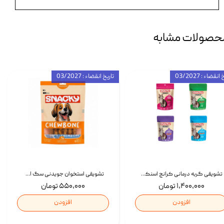
حصولات مشابه
انقضاء : 03/2027
تاریخ انقضاء : 03/2027
تشویقی گربه درمانی کرانچ اسنکی با طعم میکس Snacky Crunch Cat Treats وزن 60 گرم بسته 4 عددی
تشویقی استخوان جویدنی سگ اسنکی کرانچی با طعم مرغ Snacky Crunchy Munchy وزن 100 گرم
۱,۴۰۰,۰۰۰ تومان
۵۵۰,۰۰۰ تومان
افزودن
افزودن