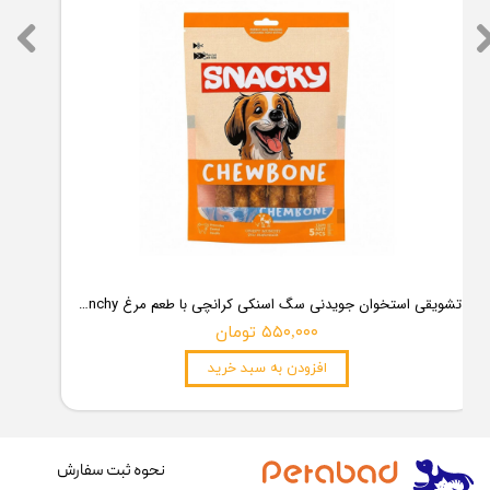
تشویقی استخوان جویدنی سگ اسنکی کرانچی با طعم مرغ Snacky Crunchy Munchy وزن 100 گرم
۵۵۰,۰۰۰ تومان
افزودن به سبد خرید
نحوه ثبت سفارش