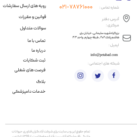
رویه های ارسال سفارشات
۰۲۱-۷۸۷۶۱۰۰۰
شماره تماس :
قوانین و مقررات
آدرس دفتر
مرکزی :
سوالات متداول
​​بزرگراه شهید سلیمانی، خیابان بنی
هاشم پلاک ۲۰۲ ، طبقه چهارم، واحد ۴۳
تماس با ما
​ایمیل :
درباره ما
info@petabad.com
ثبت شکایات
​شبکه های اجتماعی :
فرصت های شغلی
بلاگ
خدمات دامپزشکی
تمام حقوق اين وب‌سايت برای شرکت آبادگران فناوری حیوانات
خانگی (فروشگاه آنلاین پت آباد) محفوظ است. از ۱۳۹۹ تا کنون.