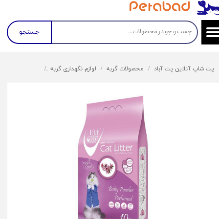
جستجو
پت شاپ آنلاین پت آباد
محصولات گربه
لوازم نگهداری گربه
خاک گربه
خاک گ