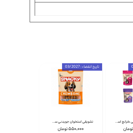
تاریخ انقضاء : 03/2027
تشویقی گربه درمانی کرانچ اسنکی با طعم میکس Snacky Crunch Cat Treats وزن 60 گرم بسته 4 عددی
تشویقی استخوان جویدنی سگ اسنکی کرانچی با طعم مرغ Snacky Crunchy Munchy وزن 100 گرم
۵۵۰,۰۰۰ تومان