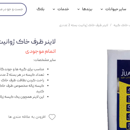
سایر حیوانات
برندها
خدمات
بلاگ
محصولات پرندگان
جوسرا
خدمات آنلاین دامپزشکی
 خاک گربه
لاینر ظرف خاک ژوانیت بسته 2 عددی
داری سگ
محصولات جوندگان
رویال کنین
خدمات دامپزشکی حضوری
لاینر ظرف خاک ژوانیت بسته
گ
محصولات آبزیان
برند رفلکس(Reflex)
اتمام موجودی
هداشتی سگ
بیفار
سایر مشخصات:
جرهای
مناسب برای گربه ها و جوندگا
تعداد کیسه در هر بسته 2 عدد
رولی
راحت کردن نظافت ظرف خاک
کیسه زباله مخصوص ظرف خاک که ب
کنید
شایر
این لاینر همچون یک کیسه زبا
گورمت
نیناپت
افزودن به علاقه مندی ها
وینستون