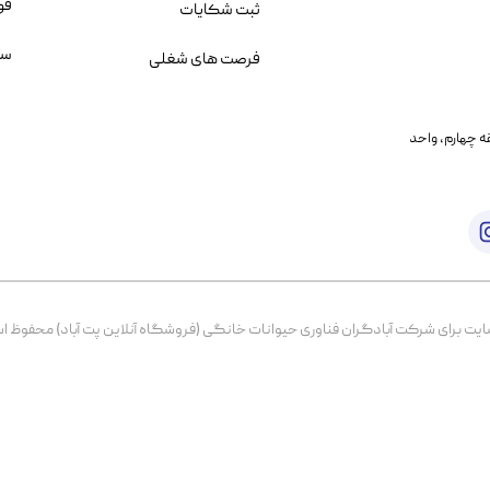
قو
ثبت شکایات
سو
فرصت های شغلی
یمانی، خیابان بنی هاشم پلاک ۲۰۲ ، طبقه چهارم، واحد
برای شرکت آبادگران فناوری حیوانات خانگی (فروشگاه آنلاین پت آباد) محفوظ است. از ۱۳۹۹ تا