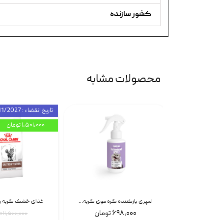
کشور سازنده
محصولات مشابه
تاریخ انقضاء : 11/2027
۱,۵۰۱,۰۰۰ تومان
اسپری بازکننده گره موی سگ نئوپت Neopet Detangling Spray حجم 120 میلی گرم
اسپری بازکننده گره موی گربه نئوپت Neopet Detangling Spray حجم 120 میلی گرم
۶۹۸,۰۰۰ تومان
۱۱,۵۰۰,۰۰۰ تومان