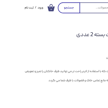
جستجو
ورود
/
ثبت نام
۰
حساب کاربری من
تغییر گذر واژه
 2 عددی
سفارشات
خروج از حساب
کاربری
ن
ا استفاده از لاینر راحت تر می توانید ظرف خاکتان را تمیز و تعویض
له مانع تماس خاک و فضولات با ظرف شما می گردد