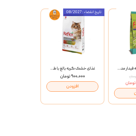
تاریخ انقضاء : 08/2027
غذای خشک گربه فیدار مدل Adult وزن 10 کیلوگرم
غذای خشک گربه بالغ با طعم مرغ و برنج رفلکس Reflex Multi Color Chicken And Rice وزن 1 کیلوگرم
۹۰۰,۰۰۰ تومان
افزودن