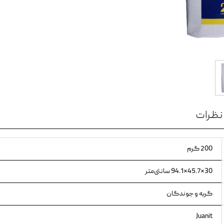
ویسکاس
ونپی
نظرات
200 گرم
30×45.7×94.1 سانتی‌متر
گربه و جوندگان
Juanit