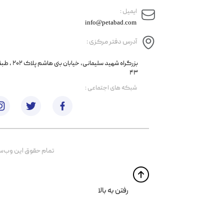
​ایمیل :
info@petabad.com
آدرس دفتر مرکزی :
​​بزرگراه شهید سل
۴۳
​شبکه های اجتماعی :
تمام حقوق اين وب‌سايت 
​​رفتن به بالا