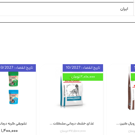
ایران
تاریخ انقضاء : 10/2027
تاریخ انقضاء : 03/2027
۲,۰۱۰,۰۰۰ تومان
غذای خشک گربه رویال کنین Gastrointestinal Fibre Response وزن 2 کیلوگرم | پت استوک
غذای خشک درمانی مشکلات گوارشی سگ رویال کنین Royal Canin Hypoallergenic وزن 7 کیلوگرم | پت استوک
۱,۴۰۰,۰۰۰ تومان
۲۷,۵۰۰,۰۰۰ تومان