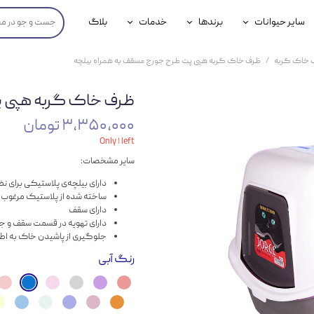
سایر حیوانات
برندها
خدمات
بلاگ
محصولات پرندگان
جوسرا
خدمات آنلاین دامپزشکی
 خاک گربه
ظرف خاک گربه هپی پت طرح جورج مسقف به همراه بیلچه
داری سگ
محصولات جوندگان
رویال کنین
خدمات دامپزشکی حضوری
ظرف خاک گربه هپی پ
گ
محصولات آبزیان
برند رفلکس(Reflex)
۳,۳۵۰,۰۰۰ تومان
هداشتی سگ
بیفار
Only ۱ left
سایر مشخصات:
جرهای
دارای بیلچه‌ی پلاستیکی برای نظ
رولی
ساخته‌ شده از پلاستیک مرغوب
دارای سقف
شایر
دارای تهویه در قسمت سقف و ج
جلوگیری از پاشیدن خاک به اط
گورمت
رنگ
آبی
نیناپت
وینستون