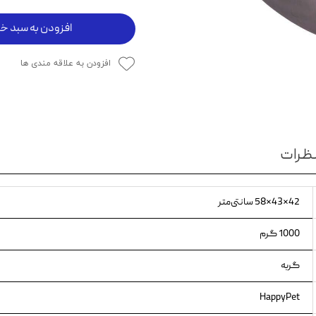
ویسکاس
افزودن به سبد خر
ونپی
افزودن به علاقه مندی ها
ظرات
42×43×58 سانتی‌متر
1000 گرم
گربه
HappyPet