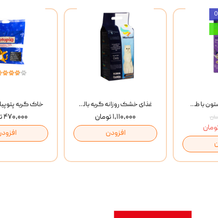
بستنی گربه وینستون با طعم مرغ و ماهی Winstone Chicken & Fish بسته 8 عددی
غذای خشک روزانه گربه بالغ مفید MoFeed Adult Daily Cat Food وزن 2 کیلوگرم
۱,۱۱۰,۰۰۰ تومان
۴۷۰,۰۰۰ تومان
افزودن
افزودن
ن