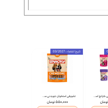
تاریخ انقضاء : 03/2027
تشویقی گربه درمانی کرانچ اسنکی با طعم میکس Snacky Crunch Cat Treats وزن 60 گرم بسته 4 عددی
تشویقی استخوان جویدنی سگ اسنکی کرانچی با طعم مرغ Snacky Crunchy Munchy وزن 100 گرم
۵۵۰,۰۰۰ تومان