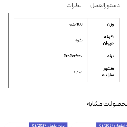
دستورالعمل
نظرات
وزن
100 گرم
گونه
گربه
حیوان
برند
ProPerfeck
کشور
ترکیه
سازنده
حصولات مشابه
انقضاء : 03/2027
تاریخ انقضاء : 03/2027