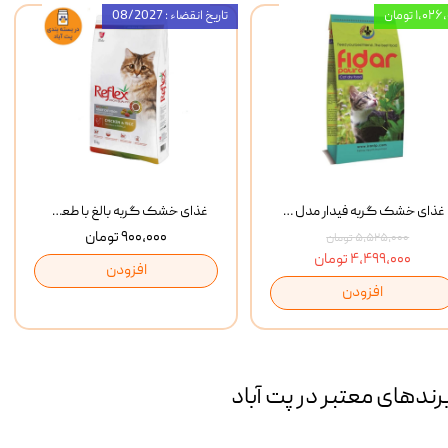
۱,۰ تومان
تاریخ انقضاء : 08/2027
غذای خشک گربه فیدار مدل Adult وزن 10 کیلوگرم
غذای خشک گربه بالغ با طعم مرغ و برنج رفلکس Reflex Multi Color Chicken And Rice وزن 1 کیلوگرم
۹۰۰,۰۰۰ تومان
۵,۵۲۵,۰۰۰ تومان
۴,۴۹۹,۰۰۰ تومان
افزودن
افزودن
رند‌های معتبر در پت آباد