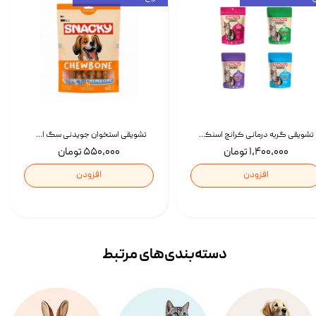
تشویقی گربه درمانی کرانچ اسنکی با طعم میکس Snacky Crunch Cat Treats وزن 60 گرم بسته 4 عددی
تشویقی استخوان جویدنی سگ اسنکی کرانچی با طعم مرغ Snacky Crunchy Munchy وزن 100 گرم
۱,۴۰۰,۰۰۰ تومان
۵۵۰,۰۰۰ تومان
افزودن
افزودن
دسته‌بندی‌‌های مرتبط