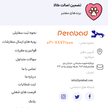
تضمین اصالت کالا
​​برندهای معتبر​​​​​​​
نحوه ثبت سفارش
رویه های ارسال سفارشات
۰۲۱-۷۸۷۶۱۰۰۰
شماره تماس :
قوانین و مقررات
آدرس دفتر
مرکزی :
سوالات متداول
​​بزرگراه شهید سلیمانی، خیابان بنی
هاشم پلاک ۲۰۲ ، طبقه چهارم، واحد ۴۳
تماس با ما
​ایمیل :
درباره ما
info@petabad.com
ثبت شکایات
​شبکه های اجتماعی :
فرصت های شغلی
بلاگ