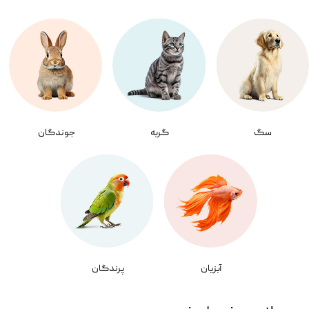
سگ
گربه
جوندگان
آبزیان
پرندگان