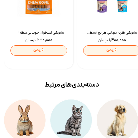
تشویقی گربه درمانی کرانچ اسنکی با طعم میکس Snacky Crunch Cat Treats وزن 60 گرم بسته 4 عددی
تشویقی استخوان جویدنی سگ اسنکی کرانچی با طعم مرغ Snacky Crunchy Munchy وزن 100 گرم
۱,۴۰۰,۰۰۰ تومان
۵۵۰,۰۰۰ تومان
افزودن
افزودن
دسته‌بندی‌‌های مرتبط