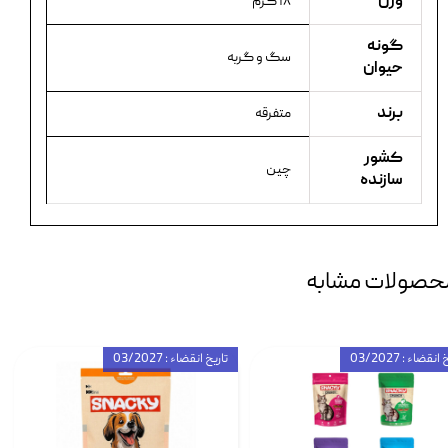
وزن
۱۸ گرم
گونه
سگ و گربه
حیوان
برند
متفرقه
کشور
چین
سازنده
حصولات مشابه
انقضاء : 03/2027
تاریخ انقضاء : 03/2027