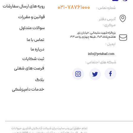
رویه های ارسال سفارشات
۰۲۱-۷۸۷۶۱۰۰۰
شماره تماس :
قوانین و مقررات
آدرس دفتر
مرکزی :
سوالات متداول
​​بزرگراه شهید سلیمانی، خیابان بنی
هاشم پلاک ۲۰۲ ، طبقه چهارم، واحد ۴۳
تماس با ما
​ایمیل :
درباره ما
info@petabad.com
ثبت شکایات
​شبکه های اجتماعی :
فرصت های شغلی
بلاگ
خدمات دامپزشکی
تمام حقوق اين وب‌سايت برای شرکت آبادگران فناوری حیوانات