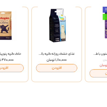
بستنی گربه وینستون با طعم مرغ و ماهی Winstone Chicken & Fish بسته 8 عددی
غذای خشک روزانه گربه بالغ مفید MoFeed Adult Daily Cat Food وزن 2 کیلوگرم
۱,۱۱۰,۰۰۰ تومان
۴۷۰,۰۰۰ تومان
افزودن
افزودن
ن