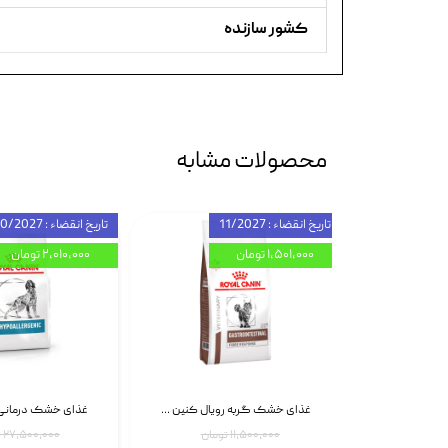
کشور سازنده
محصولات مشابه
تاریخ انقضاء : 11/2027
تاریخ انقضاء : 10/2027
۱,۵۰۱,۰۰۰ تومان
۲,۰۱۰,۰۰۰ تومان
اسپری بازکننده گره موی گربه نئوپت Neopet Detangling Spray حجم 120 میلی گرم
غذای خشک گربه رویال کنین Gastrointestinal Fibre Response وزن 2 کیلوگرم | پت استوک
۱۱,۵۰۰,۰۰۰ تومان
۲۷,۵۰۰,۰۰۰ تومان