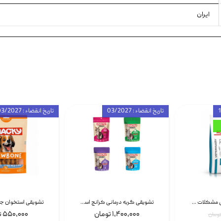
ایران
تاریخ انقضاء : 03/2027
تاریخ انقضاء : 03/2027
غذای خشک درمانی مشکلات گوارشی سگ رویال کنین Royal Canin Hypoallergenic وزن 7 کیلوگرم | پت استوک
تشویقی گربه درمانی کرانچ اسنکی با طعم میکس Snacky Crunch Cat Treats وزن 60 گرم بسته 4 عددی
۱,۴۰۰,۰۰۰ تومان
۵۵۰,۰۰۰ تومان