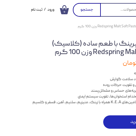
جستجو
ورود
/
ثبت نام
۰
حساب کاربری من
تغییر گذر واژه
پرینگ با طعم ساده (کلاسیک)
سفارشات
Redspri وزن 100 گرم
خروج از حساب
کاربری
ه
ود سلامت گوارش
و تقویت حرکات روده
ربه‌های حساس و مشکل‌پسند
دام استخوان‌ها، تقویت سیستم ایمنی
ید