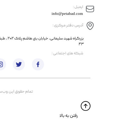
​ایمیل :
info@petabad.com
آدرس دفتر مرکزی :
​​بزرگراه شهید سل
۴۳
​شبکه های اجتماعی :
تمام حقوق اين وب‌سايت 
​​رفتن به بالا