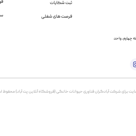
قو
ثبت شکایات
سو
فرصت های شغلی
یمانی، خیابان بنی هاشم پلاک ۲۰۲ ، طبقه چهارم، واحد
برای شرکت آبادگران فناوری حیوانات خانگی (فروشگاه آنلاین پت آباد) محفوظ است. از ۱۳۹۹ تا