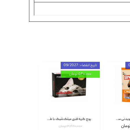
تاریخ انقضاء : 09/2027
۵۴۰,۰۰۰ تومان
تشویقی استخوان جویدنی سگ اسنکی کرانچی با طعم مرغ Snacky Crunchy Munchy وزن 100 گرم
پوچ گربه فنبی میلک‌شیک با طعم مرغ Faenbei Cat Milk Shake Pouch بسته 12 عددی
۳,۴۲۰,۰۰۰ تومان