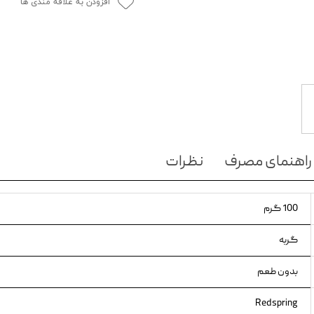
افزودن به علاقه مندی ها
ویسکاس
ونپی
راهنمای مصرف
نظرات
100 گرم
گربه
بدون طعم
Redspring