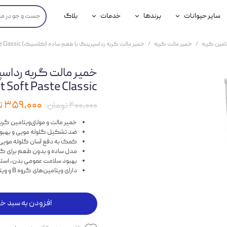
سایر حیوانات
برندها
خدمات
بلاگ
محصولات پرندگان
جوسرا
خدمات آنلاین دامپزشکی
امین گربه
خمیر مالت گربه
خمیر مالت گربه رداسپرینگ با طعم ساده (کلاسیک) Redspring Malt Soft Paste Classic وزن 100 گرم
داری سگ
محصولات جوندگان
رویال کنین
خدمات دامپزشکی حضوری
خمیر مالت گربه رداس
گ
محصولات آبزیان
برند رفلکس(Reflex)
ng Malt Soft Paste Classic
هداشتی سگ
بیفار
۳۵۹,۰۰۰ تومان
۴۰۰,۰۰۰ تومان
جرهای
خمیر مالت و مولتی‌ویتامین گرب
ضد تشکیل گلوله مویی و بهب
رولی
کمک به دفع آسان گلوله مویی 
مدل ساده و بدون طعم برای گ
شایر
بهبود سلامت عمومی بدن، استخ
دارای ویتامین‌های گروه B و ویتامین‌های K ،E ،A همراه با زینک، منیزیم، سلنیم، آهن، فسفر و کلسیم
گورمت
نیناپت
افزودن به سبد خر
وینستون