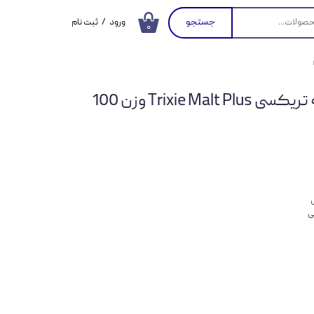
جستجو
ورود
/
ثبت نام
۰
حساب کاربری من
تغییر گذر واژه
خمیر مالت پلاس گربه تریکسی Trixie Malt Plus وزن 100
سفارشات
خروج از حساب
کاربری
ی