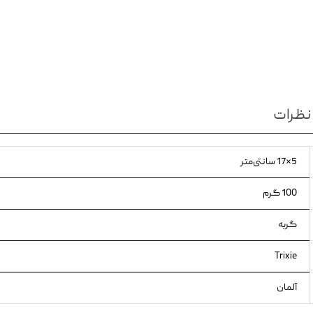
ویسکاس
ونپی
نظرات
5×17 سانتی‌متر
100 گرم
گربه
Trixie
آلمان