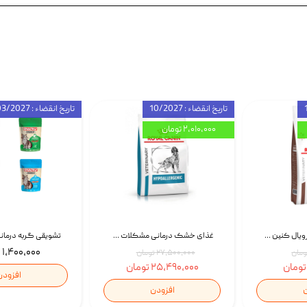
تاریخ انقضاء : 10/2027
تاریخ انقضاء : 03/2027
۲,۰۱۰,۰۰۰ تومان
غذای خشک گربه رویال کنین Gastrointestinal Fibre Response وزن 2 کیلوگرم | پت استوک
غذای خشک درمانی مشکلات گوارشی سگ رویال کنین Royal Canin Hypoallergenic وزن 7 کیلوگرم | پت استوک
۱,۴۰۰,۰۰۰ تومان
۲۷,۵۰۰,۰۰۰ تومان
۲۵,۴۹۰,۰۰۰ تومان
افزودن
ن
افزودن