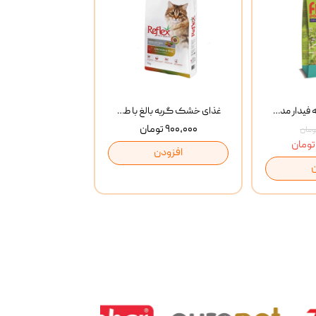
غذای خشک گربه فیدار مدل Adult وزن 10 کیلوگرم
غذای خشک گربه بالغ با طعم مرغ و برنج رفلکس Reflex Multi Color Chicken And Rice وزن 1 کیلوگرم
۹۰۰,۰۰۰ تومان
افزودن