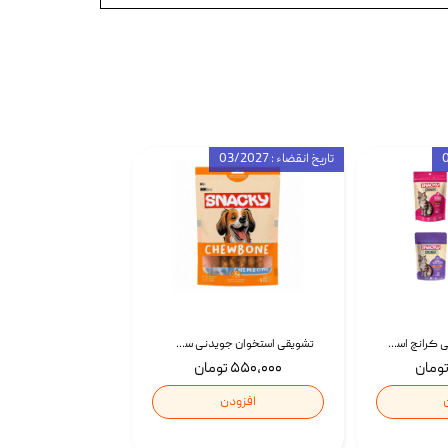
تاریخ انقضاء : 03/2027
تشویقی گربه درمانی کرانچ اسنکی با طعم میکس Snacky Crunch Cat Treats وزن 60 گرم بسته 4 عددی
تشویقی استخوان جویدنی سگ اسنکی کرانچی با طعم مرغ Snacky Crunchy Munchy وزن 100 گرم
۵۵۰,۰۰۰ تومان
افزودن