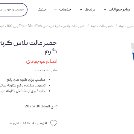
سایر حیوانات
برندها
خدمات
بلاگ
محصولات پرندگان
جوسرا
خدمات آنلاین دامپزشکی
امین گربه
خمیر مالت گربه
خمیر مالت پلاس گربه تریکسی Trixie Malt Plus وزن 100 گرم
داری سگ
محصولات جوندگان
رویال کنین
خدمات دامپزشکی حضوری
گ
محصولات آبزیان
برند رفلکس(Reflex)
گرم
هداشتی سگ
بیفار
اتمام موجودی
سایر مشخصات:
جرهای
مناسب برای گربه های بالغ
رولی
تسهیل کننده دفع گلوله موئی
جلوگیری از تشکیل گلوله موی
شایر
تاریخ انفضا: 2026/08
گورمت
نیناپت
افزودن به علاقه مندی ها
وینستون