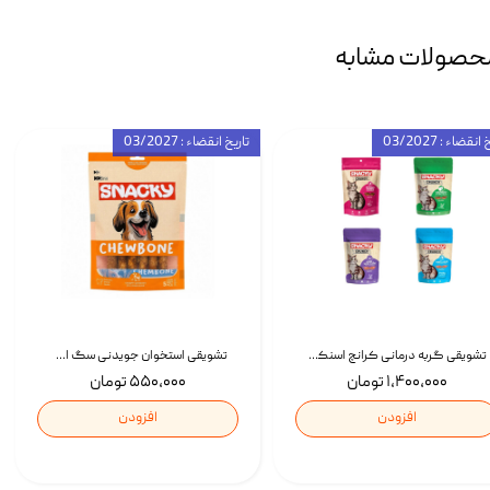
حصولات مشابه
انقضاء : 03/2027
تاریخ انقضاء : 03/2027
تشویقی گربه درمانی کرانچ اسنکی با طعم میکس Snacky Crunch Cat Treats وزن 60 گرم بسته 4 عددی
تشویقی استخوان جویدنی سگ اسنکی کرانچی با طعم مرغ Snacky Crunchy Munchy وزن 100 گرم
۱,۴۰۰,۰۰۰ تومان
۵۵۰,۰۰۰ تومان
افزودن
افزودن