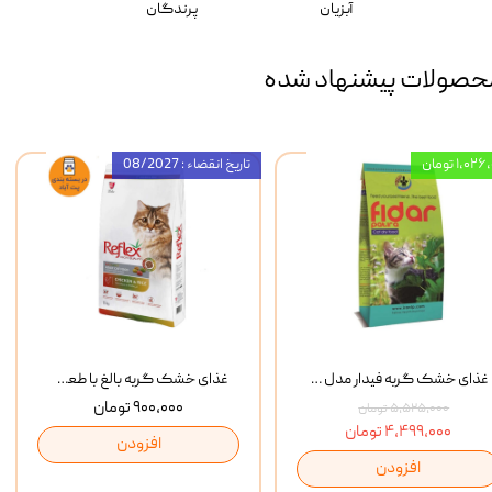
آبزیان
پرندگان
حصولات پیشنهاد شده
۱,۰ تومان
تاریخ انقضاء : 08/2027
غذای خشک گربه فیدار مدل Adult وزن 10 کیلوگرم
غذای خشک گربه بالغ با طعم مرغ و برنج رفلکس Reflex Multi Color Chicken And Rice وزن 1 کیلوگرم
۹۰۰,۰۰۰ تومان
۵,۵۲۵,۰۰۰ تومان
۴,۴۹۹,۰۰۰ تومان
افزودن
افزودن