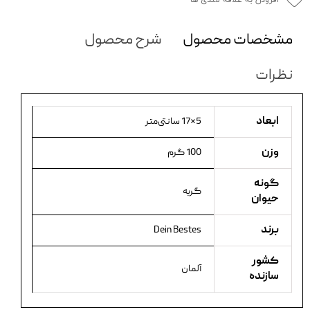
افزودن به علاقه مندی ها
مشخصات محصول
شرح محصول
نظرات
ابعاد
5×17 سانتی‌متر
وزن
100 گرم
گونه
گربه
حیوان
برند
Dein Bestes
کشور
آلمان
سازنده