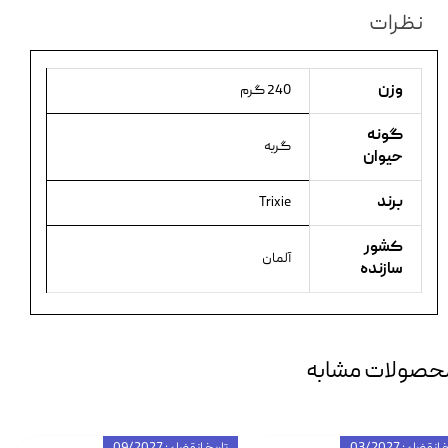
نظرات
وزن
240 گرم
گونه
گربه
حیوان
برند
Trixie
کشور
آلمان
سازنده
حصولات مشابه