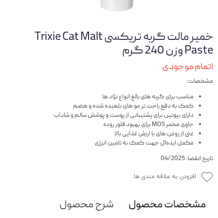
خمیر مالت گربه تریکسی Trixie Cat Malt
Paste وزن 240 گرم
اتمام موجودی
مشخصات:
مناسب برای گربه های بالغ انواع نژاد ها
کمک به دفع راحت تر مو های بلعیده شده و هضم
دارای بیوتین برای پشتیبانی از پوست و پوشش سالم و شاداب
حاوی مخمر MOS برای بهبود فلور روده
غنی از روغن های با ارزش غذایی بالا
مکمل ایده‌آل جهت کمک به تامین انرژی
تاریخ انقضا: 04/2025
افزودن به علاقه مندی ها
مشخصات محصول
شرح محصول