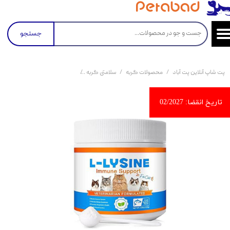
جستجو
پت شاپ آنلاین پت آباد
محصولات گربه
سلامتی گربه
پودر تقویت سیستم ایمنی ال لیزین گربه اویمال با طعم م