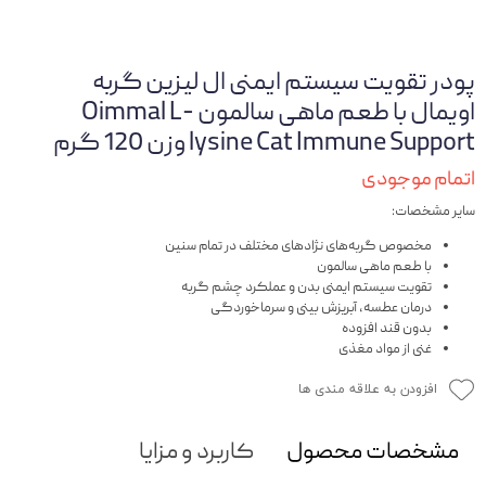
پودر تقویت سیستم ایمنی ال لیزین گربه
اویمال با طعم ماهی سالمون Oimmal L-
lysine Cat Immune Support وزن 120 گرم
اتمام موجودی
سایر مشخصات:
مخصوص گربه‌های نژادهای مختلف در تمام سنین
با طعم ماهی سالمون
تقویت سیستم ایمنی بدن و عملکرد چشم گربه
درمان عطسه، آبریزش بینی و سرماخوردگی
بدون قند افزوده
غنی از مواد مغذی
افزودن به علاقه مندی ها
مشخصات محصول
کاربرد و مزایا