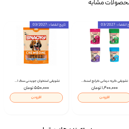
حصولات مشابه
انقضاء : 03/2027
تاریخ انقضاء : 03/2027
تشویقی گربه درمانی کرانچ اسنکی با طعم میکس Snacky Crunch Cat Treats وزن 60 گرم بسته 4 عددی
تشویقی استخوان جویدنی سگ اسنکی کرانچی با طعم مرغ Snacky Crunchy Munchy وزن 100 گرم
۱,۴۰۰,۰۰۰ تومان
۵۵۰,۰۰۰ تومان
افزودن
افزودن