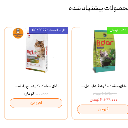
حصولات پیشنهاد شده
۱,۰ تومان
تاریخ انقضاء : 08/2027
غذای خشک گربه فیدار مدل Adult وزن 10 کیلوگرم
غذای خشک گربه بالغ با طعم مرغ و برنج رفلکس Reflex Multi Color Chicken And Rice وزن 1 کیلوگرم
۹۰۰,۰۰۰ تومان
۵,۵۲۵,۰۰۰ تومان
۴,۴۹۹,۰۰۰ تومان
افزودن
افزودن