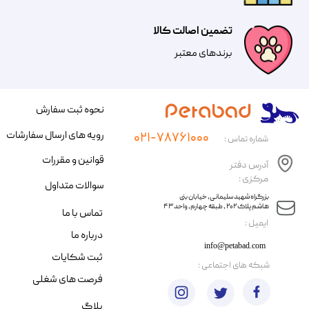
تضمین اصالت کالا
​​برندهای معتبر​​​​​​​
نحوه ثبت سفارش
رویه های ارسال سفارشات
۰۲۱-۷۸۷۶۱۰۰۰
شماره تماس :
قوانین و مقررات
آدرس دفتر
مرکزی :
سوالات متداول
​​بزرگراه شهید سلیمانی، خیابان بنی
هاشم پلاک ۲۰۲ ، طبقه چهارم، واحد ۴۳
تماس با ما
​ایمیل :
درباره ما
info@petabad.com
ثبت شکایات
​شبکه های اجتماعی :
فرصت های شغلی
بلاگ