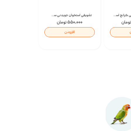
تشویقی گربه درمانی کرانچ اسنکی با طعم میکس Snacky Crunch Cat Treats وزن 60 گرم بسته 4 عددی
تشویقی استخوان جویدنی سگ اسنکی کرانچی با طعم مرغ Snacky Crunchy Munchy وزن 100 گرم
۵۵۰,۰۰۰ تومان
افزودن