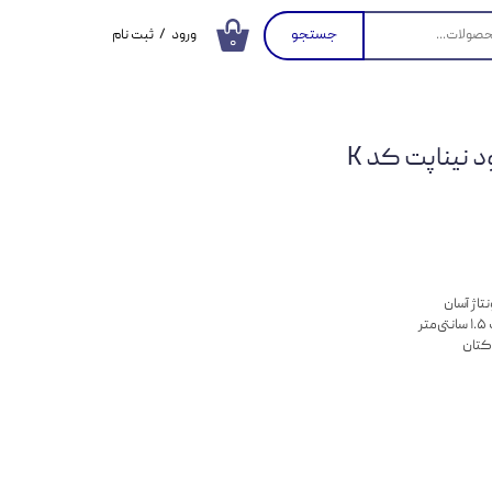
جستجو
ورود
/
ثبت نام
۰
حساب کاربری من
تغییر گذر واژه
 نیناپت کد K
سفارشات
خروج از حساب
کاربری
تاژ آسان
ر
کتان