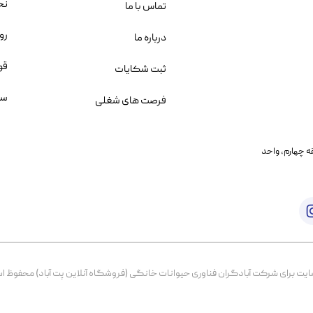
نح
تماس با ما
رو
درباره ما
قو
ثبت شکایات
سو
فرصت های شغلی
یمانی، خیابان بنی هاشم پلاک ۲۰۲ ، طبقه چهارم، واحد
برای شرکت آبادگران فناوری حیوانات خانگی (فروشگاه آنلاین پت آباد) محفوظ است. از ۱۳۹۹ تا