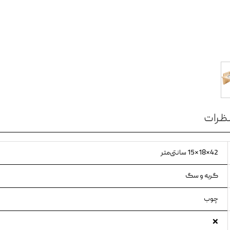
ویسکاس
ونپی
ظرات
42*18*15 سانتی‌متر
گربه و سگ
چوب
❌