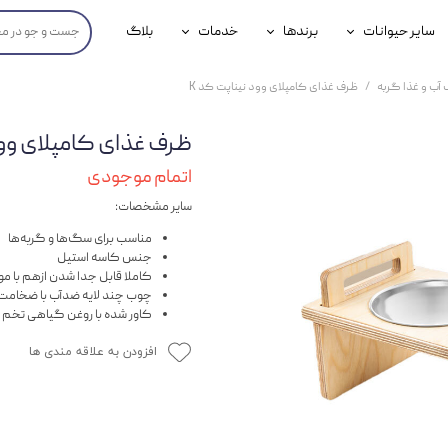
سایر حیوانات
برندها
خدمات
بلاگ
محصولات پرندگان
جوسرا
خدمات آنلاین دامپزشکی
آب و غذا گربه
ظرف غذای کامپلای وود نیناپت کد K
داری سگ
محصولات جوندگان
رویال کنین
خدمات دامپزشکی حضوری
ظرف غذای کامپلای وود
گ
محصولات آبزیان
برند رفلکس(Reflex)
اتمام موجودی
هداشتی سگ
بیفار
سایر مشخصات:
جرهای
مناسب برای سگ‌ها و گربه‌ها
جنس کاسه استیل
رولی
کاملا قابل جدا شدن ازهم با مون
چوب چند لایه ضدآب با ضخامت ۱.۵ سانتی‌مت
کاور شده با روغن گیاهی تخم 
شایر
افزودن به علاقه مندی ها
گورمت
نیناپت
وینستون