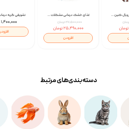
غذای خشک گربه رویال کنین Gastrointestinal Fibre Response وزن 2 کیلوگرم | پت استوک
غذای خشک درمانی مشکلات گوارشی سگ رویال کنین Royal Canin Hypoallergenic وزن 7 کیلوگرم | پت استوک
۱,۴۰۰,۰۰۰ تومان
۲۷,۵۰۰,۰۰۰ تومان
۲۵,۴۹۰,۰۰۰ تومان
افزودن
ن
افزودن
دسته‌بندی‌‌های مرتبط