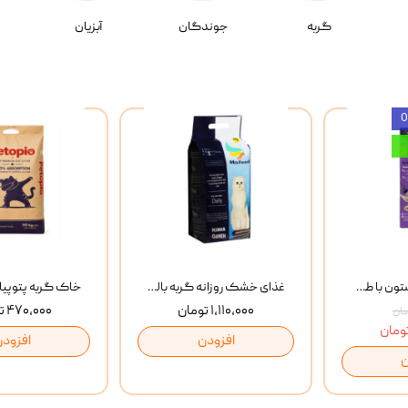
گربه
جوندگان
آبزیان
بستنی گربه وینستون با طعم مرغ و ماهی Winstone Chicken & Fish بسته 8 عددی
غذای خشک روزانه گربه بالغ مفید MoFeed Adult Daily Cat Food وزن 2 کیلوگرم
۱,۱۱۰,۰۰۰ تومان
۴۷۰,۰۰۰ تومان
افزودن
افزودن
ن