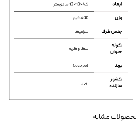
ابعاد
4.5×13×13 سانتی‌متر
وزن
400 گرم
جنس ظرف
سرامیک
گونه
سگ و گربه
حیوان
برند
Coco pet
کشور
ایران
سازنده
حصولات مشابه