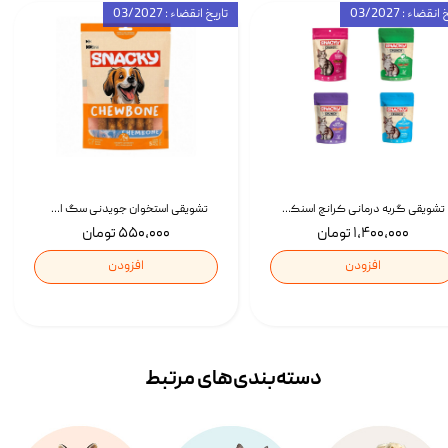
انقضاء : 03/2027
تاریخ انقضاء : 03/2027
تشویقی گربه درمانی کرانچ اسنکی با طعم میکس Snacky Crunch Cat Treats وزن 60 گرم بسته 4 عددی
تشویقی استخوان جویدنی سگ اسنکی کرانچی با طعم مرغ Snacky Crunchy Munchy وزن 100 گرم
۱,۴۰۰,۰۰۰ تومان
۵۵۰,۰۰۰ تومان
افزودن
افزودن
دسته‌بندی‌‌های مرتبط