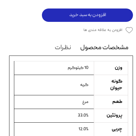
افزودن به سبد خرید
افزودن به علاقه مندی ها
مشخصات محصول
نظرات
وزن
10 کیلوگرم
گونه
گربه
حیوان
طعم
مرغ
پروتئین
33.0%
چربی
12.0%