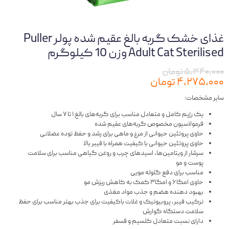
غذای خشک گربه بالغ عقیم شده پولر Puller
Adult Cat Sterilised وزن 10 کیلوگرم
۵,۳۴۰,۰۰۰ تومان
۴,۲۷۵,۰۰۰ تومان
سایر مشخصات:
یک رژیم کامل و متعادل مناسب برای گربه‌های بالغ ۱ تا ۷ سال
فرمولاسیون مخصوص گربه‌های عقیم شده
حاوی پروتئین حیوانی از مرغ و ماهی برای رشد و حفظ توده عضلانی
حاوی پروتئین حیوانی با کیفیت همراه با فیبر بالا
سرشار از ویتامین‌ها، اسیدهای چرب و روغن گیاهی مناسب برای سلامت
پوست و مو
مناسب برای دفع گلوله مویی
حاوی امگا۶ و امگا۳ کمک به کاهش ریزش مو
بهبود دهنده هضم و جذب مواد مغذی
ترکیب فیبر، پروبیوتیک و غلات باکیفیت برای جذب بهتر مناسب برای حفظ
سلامت دستگاه گوارش
دارای نسبت متعادل کلسیم و فسفر