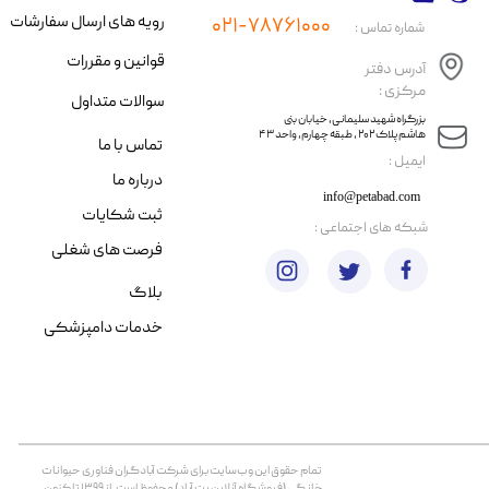
رویه های ارسال سفارشات
۰۲۱-۷۸۷۶۱۰۰۰
شماره تماس :
قوانین و مقررات
آدرس دفتر
مرکزی :
سوالات متداول
​​بزرگراه شهید سلیمانی، خیابان بنی
هاشم پلاک ۲۰۲ ، طبقه چهارم، واحد ۴۳
تماس با ما
​ایمیل :
درباره ما
info@petabad.com
ثبت شکایات
​شبکه های اجتماعی :
فرصت های شغلی
بلاگ
خدمات دامپزشکی
تمام حقوق اين وب‌سايت برای شرکت آبادگران فناوری حیوانات
خانگی (فروشگاه آنلاین پت آباد) محفوظ است. از ۱۳۹۹ تا کنون.