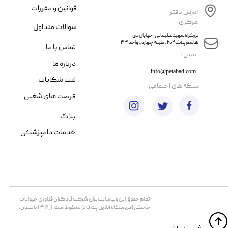
قوانین و مقررات
آدرس دفتر
مرکزی :
سوالات متداول
​​بزرگراه شهید سلیمانی، خیابان بنی
هاشم پلاک ۲۰۲ ، طبقه چهارم، واحد ۴۳
تماس با ما
​ایمیل :
درباره ما
info@petabad.com
ثبت شکایات
​شبکه های اجتماعی :
فرصت های شغلی
بلاگ
خدمات دامپزشکی
تمام حقوق اين وب‌سايت برای شرکت آبادگران فناوری حیوانات
خانگی (فروشگاه آنلاین پت آباد) محفوظ است. از ۱۳۹۹ تا کنون.