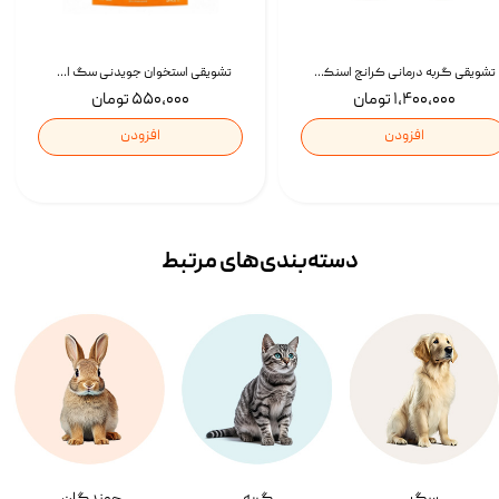
تشویقی گربه درمانی کرانچ اسنکی با طعم میکس Snacky Crunch Cat Treats وزن 60 گرم بسته 4 عددی
تشویقی استخوان جویدنی سگ اسنکی کرانچی با طعم مرغ Snacky Crunchy Munchy وزن 100 گرم
۱,۴۰۰,۰۰۰ تومان
۵۵۰,۰۰۰ تومان
افزودن
افزودن
دسته‌بندی‌‌های مرتبط