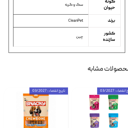
گونه
سگ و گربه
حیوان
برند
CleanPet
کشور
چین
سازنده
حصولات مشابه
انقضاء : 03/2027
تاریخ انقضاء : 03/2027