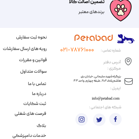
تضمین اصالت کالا
​​برندهای معتبر​​​​​​​
نحوه ثبت سفارش
رویه های ارسال سفارشات
۰۲۱-۷۸۷۶۱۰۰۰
شماره تماس :
قوانین و مقررات
آدرس دفتر
مرکزی :
سوالات متداول
​​بزرگراه شهید سلیمانی، خیابان بنی
هاشم پلاک ۲۰۲ ، طبقه چهارم، واحد ۴۳
تماس با ما
​ایمیل :
درباره ما
info@petabad.com
ثبت شکایات
​شبکه های اجتماعی :
فرصت های شغلی
بلاگ
خدمات دامپزشکی