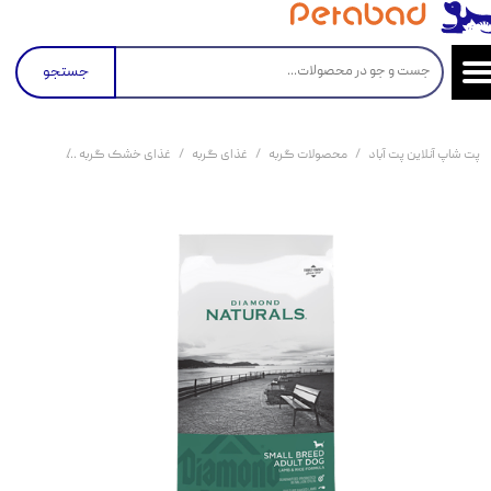
جستجو
پت شاپ آنلاین پت آباد
محصولات گربه
غذای گربه
غذای خشک گربه
غذای خشک سگ نژاد کوچک دا