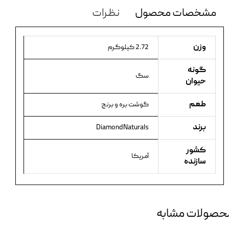
مشخصات محصول
نظرات
وزن
2.72 کیلوگرم
گونه
سگ
حیوان
طعم
گوشت بره و برنج
برند
DiamondNaturals
کشور
آمریکا
سازنده
حصولات مشابه