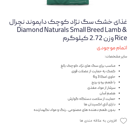
غذای خشک سگ نژاد کوچک دایموند نچرال
Diamond Naturals Small Breed Lamb &
Rice وزن 2.72 کیلوگرم
اتمام موجودی
سایر مشخصات:
مناسب برای سگ های نژاد کوچک بالغ
کمک به حمایت از عضلات قوی
حاوی امگا 3 و6
با طعم بره و برنج
سرشار از مواد مغذی
هضم آسان
حمایت از سلامت دستگاه گوارش
دارای آنتی اکسیدان ها
بدون طعم دهنده های مصنوعی ، رنگ و مواد نگهدارنده
افزودن به علاقه مندی ها