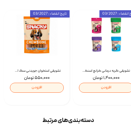
انقضاء : 03/2027
تاریخ انقضاء : 03/2027
تشویقی گربه درمانی کرانچ اسنکی با طعم میکس Snacky Crunch Cat Treats وزن 60 گرم بسته 4 عددی
تشویقی استخوان جویدنی سگ اسنکی کرانچی با طعم مرغ Snacky Crunchy Munchy وزن 100 گرم
۱,۴۰۰,۰۰۰ تومان
۵۵۰,۰۰۰ تومان
افزودن
افزودن
دسته‌بندی‌‌های مرتبط