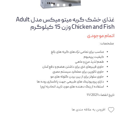
غذای خشک گربه میتو میکس مدل Adult
Chicken and Fish وزن 15 کیلوگرم
اتمام موجودی
مشخصات:
مناسب برای تمامی نژادهای گربه های بالغ
کیفیت پریمیوم
طعم لذیذ مرغ و ماهی
حاوی فیبرهای غنی برای داشتن هضم و دفع آسان
حاوی تائورین برای عملکرد سیستم عصبی
حاوی سلولز برای از بین بردن گلوله های مو
دارای پروبیوتیک های طبیعی جهت پاکسازی روده ها
استفاده از رنگ دهنده های مورد تایید اتحادیه اروپا
تاریخ انقضاء:11/2021
افزودن به علاقه مندی ها