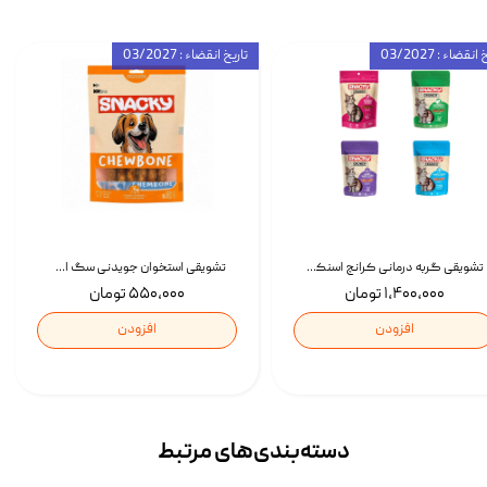
انقضاء : 03/2027
تاریخ انقضاء : 03/2027
تشویقی گربه درمانی کرانچ اسنکی با طعم میکس Snacky Crunch Cat Treats وزن 60 گرم بسته 4 عددی
تشویقی استخوان جویدنی سگ اسنکی کرانچی با طعم مرغ Snacky Crunchy Munchy وزن 100 گرم
۱,۴۰۰,۰۰۰ تومان
۵۵۰,۰۰۰ تومان
افزودن
افزودن
دسته‌بندی‌‌های مرتبط