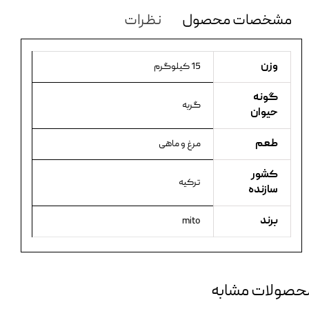
مشخصات محصول
نظرات
وزن
15 کیلوگرم
گونه
گربه
حیوان
طعم
مرغ و ماهی
کشور
ترکیه
سازنده
برند
mito
حصولات مشابه